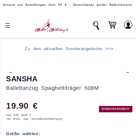
d auf Bestellungen über 80 € - Deutschlands großer Ballettversand.
☰
Zu den aktuellen Sonderangeboten >>>
←
→
SANSHA
Ballettanzug Spaghettiträger 508M
19.90 €
SONDERANGEBOT
statt UVP 29,90 €
inkl. MwSt. zzgl. Versandkostenbeteiligung*
Größe wählen: