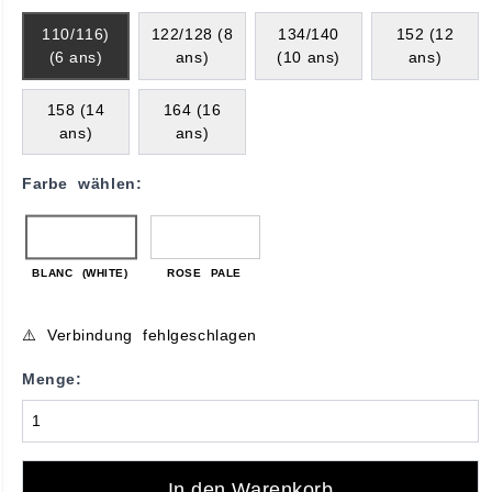
110/116)
122/128 (8
134/140
152 (12
(6 ans)
ans)
(10 ans)
ans)
158 (14
164 (16
ans)
ans)
Farbe wählen:
BLANC (WHITE)
ROSE PALE
⚠️ Verbindung fehlgeschlagen
Menge:
In den Warenkorb