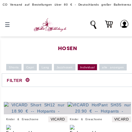
ersand auf Bestellungen über 80 € - Deutschlands großer Ballettversand.
☰
HOSEN
Shorts
Capri
Lang
Jazzhosen
Individual
alle anzeigen
⚙
FILTER
VICARD
VICARD
Kinder & Erwachsene
Kinder & Erwachsene