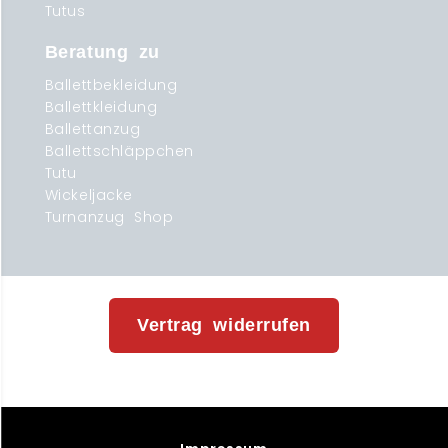
Tutus
Beratung zu
Ballettbekleidung
Ballettkleidung
Ballettanzug
Ballettschläppchen
Tutu
Wickeljacke
Turnanzug Shop
Vertrag widerrufen