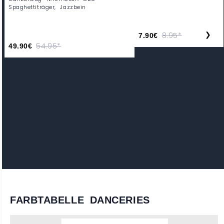
Spaghettiträger, Jazzbein
❯
8.95*
7.90€
54.95*
49.90€
FARBTABELLE DANCERIES