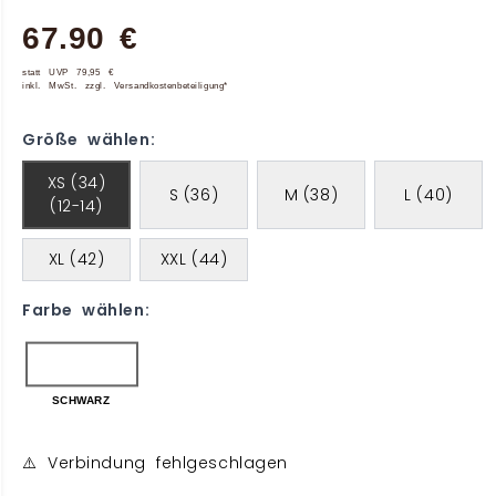
67.90 €
statt UVP 79,95 €
inkl. MwSt. zzgl. Versandkostenbeteiligung*
Größe wählen:
XS (34)
S (36)
M (38)
L (40)
(12-14)
XL (42)
XXL (44)
Farbe wählen:
SCHWARZ
⚠️ Verbindung fehlgeschlagen