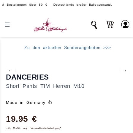
ellungen über 80 € - Deutschlands großer Ballettversand.
Ü
☰
Zu den aktuellen Sonderangeboten >>>
←
→
DANCERIES
Short Pants TIM Herren M10
Made in Germany 👍
19.95 €
inkl. MwSt. zzgl. Versandkostenbeteiligung*