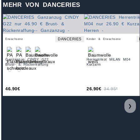
MEHR VON DANCERIES
DANCERIES
Erwachsene
Kinder & Erwachsene
Ganzanzug CINDY G22
Herrentrikot MILAN M04
Brust- & Rückenraffung
Kurzarm
46.90€
26.90€
34.95*
❯