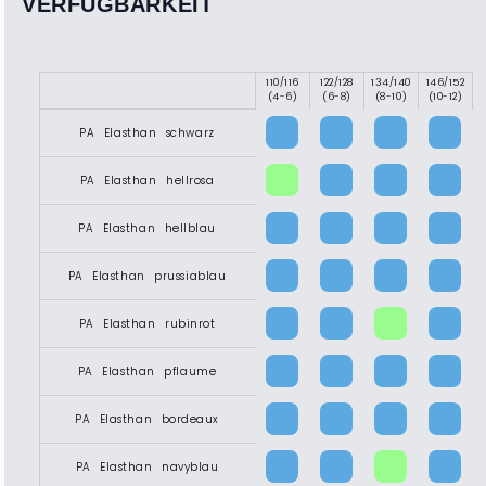
VERFÜGBARKEIT
110/116
122/128
134/140
146/152
X
(4-6)
(6-8)
(8-10)
(10-12)
PA Elasthan schwarz
PA Elasthan hellrosa
PA Elasthan hellblau
PA Elasthan prussiablau
PA Elasthan rubinrot
PA Elasthan pflaume
PA Elasthan bordeaux
PA Elasthan navyblau