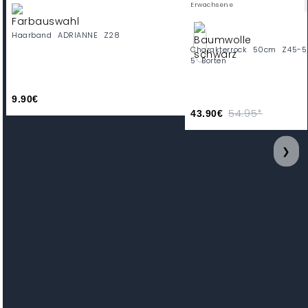
Erwachsene
Haarband ADRIANNE Z28
Charakterrock 50cm Z45-5
5 Borten
9.90€
54.95*
43.90€
❯