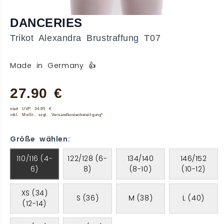
DANCERIES
Trikot Alexandra Brustraffung T07
Made in Germany 👍
27.90 €
statt UVP 34,95 €
inkl. MwSt. zzgl. Versandkostenbeteiligung*
Größe wählen:
110/116 (4-
122/128 (6-
134/140
146/152
6)
8)
(8-10)
(10-12)
XS (34)
S (36)
M (38)
L (40)
(12-14)