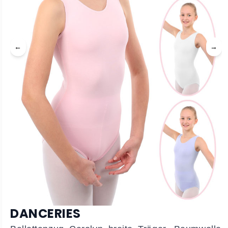
←
→
DANCERIES