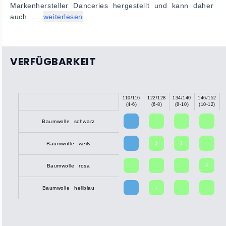
Markenhersteller Danceries hergestellt und kann daher
auch ...
weiterlesen
VERFÜGBARKEIT
110/116
122/128
134/140
146/152
X
(4-6)
(6-8)
(8-10)
(10-12)
Baumwolle schwarz
3
7
Baumwolle weiß
3
Baumwolle rosa
5
Baumwolle hellblau