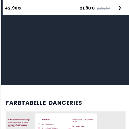
42.90€
21.90€
❯
28.95*
FARBTABELLE DANCERIES