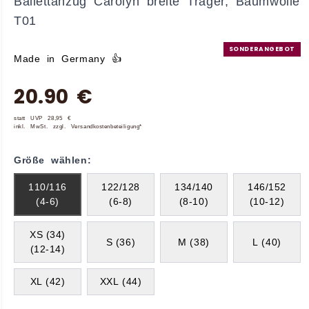
Ballettanzug Carolyn breite Träger, Baumwolle
T01
SONDERANGEBOT
Made in Germany 👍
20.90 €
statt UVP 28,95 €
inkl. MwSt. zzgl. Versandkostenbeteiligung*
Größe wählen:
110/116
122/128
134/140
146/152
(4-6)
(6-8)
(8-10)
(10-12)
XS (34)
S (36)
M (38)
L (40)
(12-14)
XL (42)
XXL (44)