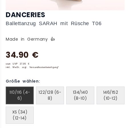
DANCERIES
Ballettanzug SARAH mit Rüsche T06
Made in Germany 👍
34.90 €
statt UVP 37,95 €
inkl. MwSt. zzgl. Versandkostenbeteiligung*
Größe wählen:
110/116 (4-
122/128 (6-
134/140
146/152
6)
8)
(8-10)
(10-12)
XS (34)
(12-14)