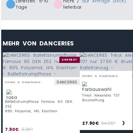
Lieferzeit: 5-10
nicht /
auf Anfrage (klick)
Tage
lieferbar
MEHR VON DANCERIES
ANGEBOT
Kinder & Erwachsene
DANCERIES
Kinder & Erwachsene
Trikot Alexandra T07
Brustraffung
Ballettstrumpfhose Famous 60 DEN
Z52
86% Polyamid, 14% Elasthan
❯
27.90€
34.95*
7.90€
9.95*