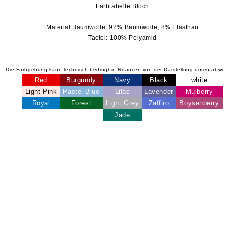
Farbtabelle Bloch
Material Baumwolle: 92% Baumwolle, 8% Elasthan
Tactel: 100% Polyamid
Die Farbgebung kann technisch bedingt in Nuancen von der Darstellung unten abw
Red
Burgundy
Navy
Black
white
Light Pink
Pastel Blue
Lilac
Lavender
Mulberry
Royal
Forest
Light Grey
Zaffiro
Boysenberry
Jade