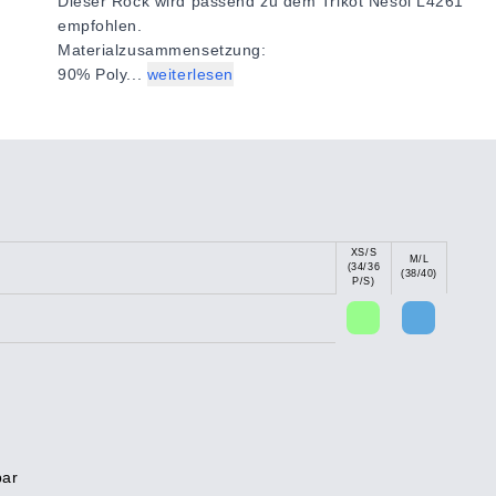
Dieser Rock wird passend zu dem Trikot Nesoi L4261
empfohlen.
Materialzusammensetzung:
90% Poly...
weiterlesen
XS/S
M/L
(34/36
(38/40)
P/S)
bar