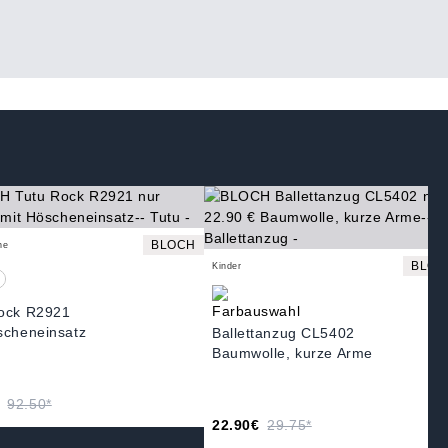
BLOCH
ne
BLOC
Kinder
ock R2921
scheneinsatz
Ballettanzug CL5402
Baumwolle, kurze Arme
92.50*
22.90€
29.75*