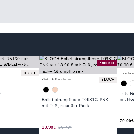
ANGEBOT
BLOCH
Erwachse
BLOCH
Kinder & Erwachsene
0
Tutu R
mit Hö
Ballettstrumpfhose T0981G PNK
mit Fuß, rosa 3er Pack
70.90€
18.90€
26.70*