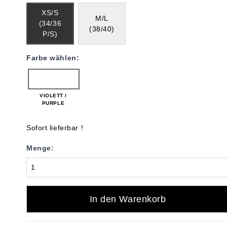
XS/S
M/L
(34/36
(38/40)
P/S)
Farbe wählen:
VIOLETT /
PURPLE
Sofort lieferbar !
Menge:
In den Warenkorb