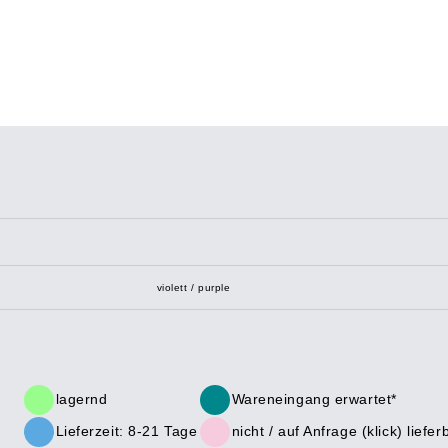
violett / purple
lagernd
Wareneingang erwartet*
Lieferzeit: 8-21 Tage
nicht /
auf Anfrage (klick)
liefer