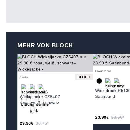
MEHR VON BLOCH
Erwachsene
BLOCH
Kinder
Wickelrock R513
Satinbund
Wickeljacke CZ5407
rosa, weiß, schwarz
23.90€
30.50*
29.90€
38.75*