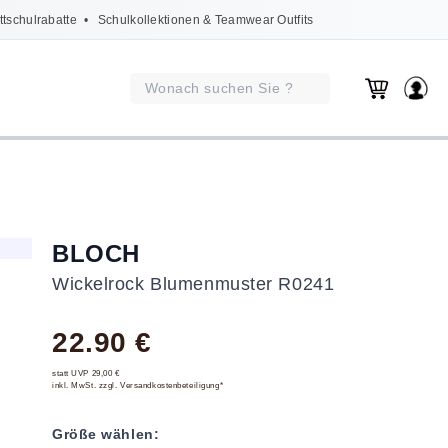
ttschulrabatte
• Schulkollektionen & Teamwear Outfits
BLOCH
Wickelrock Blumenmuster R0241
22.90 €
statt UVP 29,00 €
inkl. MwSt. zzgl. Versandkostenbeteiligung*
Größe wählen: