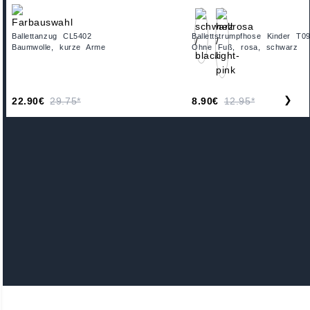
Ballettanzug CL5402
Ballettstrumpfhose Kinder T0
Baumwolle, kurze Arme
Ohne Fuß, rosa, schwarz
❯
22.90€
29.75*
8.90€
12.95*