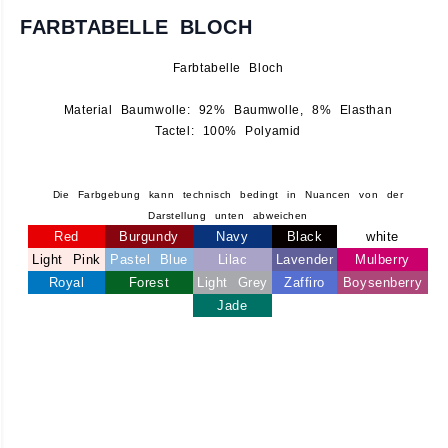
FARBTABELLE BLOCH
Farbtabelle Bloch
Material Baumwolle: 92% Baumwolle, 8% Elasthan
Tactel: 100% Polyamid
Die Farbgebung kann technisch bedingt in Nuancen von der
Darstellung unten abweichen
Red
Burgundy
Navy
Black
white
Light Pink
Pastel Blue
Lilac
Lavender
Mulberry
Royal
Forest
Light Grey
Zaffiro
Boysenberry
Jade