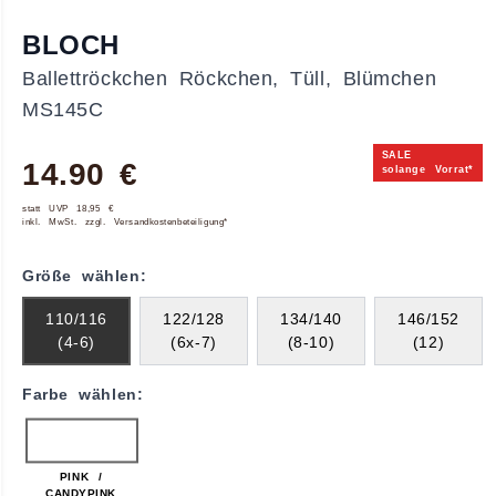
BLOCH
Ballettröckchen Röckchen, Tüll, Blümchen
MS145C
SALE
14.90 €
solange Vorrat*
statt UVP 18,95 €
inkl. MwSt. zzgl. Versandkostenbeteiligung*
Größe wählen:
110/116
122/128
134/140
146/152
(4-6)
(6x-7)
(8-10)
(12)
Farbe wählen:
PINK /
CANDYPINK