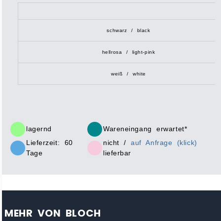
schwarz / black
hellrosa / light-pink
weiß / white
lagernd
Wareneingang erwartet*
Lieferzeit: 60
nicht /
auf Anfrage (klick)
Tage
lieferbar
MEHR VON BLOCH