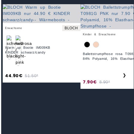
BLOCH
Erwachsene
Kinder & Erwachsene
Warm up Bootie IM009KB
KINDER schwarz/candy
Ballettstrumpfhose rosa T0
84% Polyamid, 16% Elastha
44.90€
❯
51.50*
7.90€
8.90*