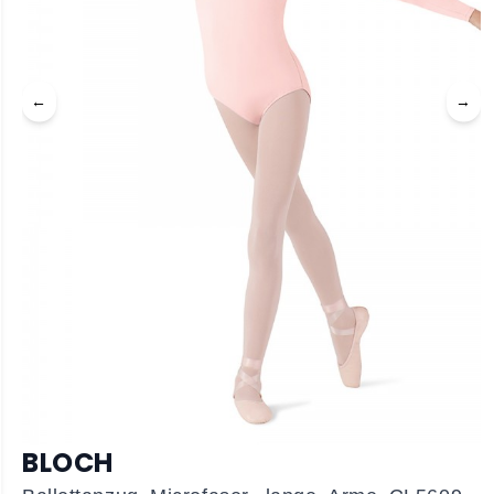
←
→
BLOCH