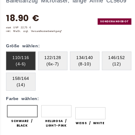
Ballettanzug Microfaser, lange Arme CL5609
18.90 €
SONDERANGEBOT
statt UVP 22,75 €
inkl. MwSt. zzgl. Versandkostenbeteiligung*
Größe wählen:
110/116
122/128
134/140
146/152
(4-6)
(6x-7)
(8-10)
(12)
158/164
(14)
Farbe wählen:
SCHWARZ /
HELLROSA /
WEISS / WHITE
BLACK
LIGHT-PINK