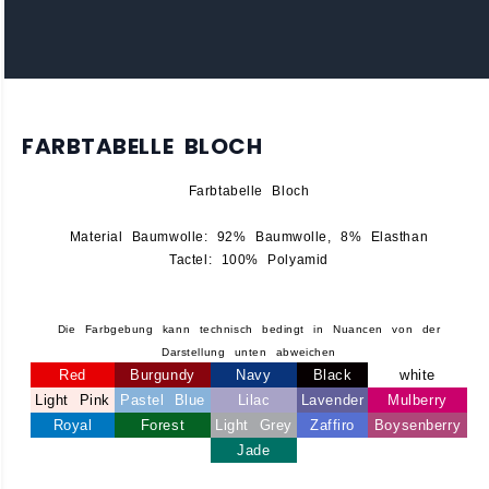
FARBTABELLE BLOCH
Farbtabelle Bloch
Material Baumwolle: 92% Baumwolle, 8% Elasthan
Tactel: 100% Polyamid
Die Farbgebung kann technisch bedingt in Nuancen von der
Darstellung unten abweichen
Red
Burgundy
Navy
Black
white
Light Pink
Pastel Blue
Lilac
Lavender
Mulberry
Royal
Forest
Light Grey
Zaffiro
Boysenberry
Jade