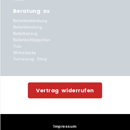
Beratung zu
Ballettbekleidung
Ballettkleidung
Ballettanzug
Ballettschläppchen
Tutu
Wickeljacke
Turnanzug Shop
Vertrag widerrufen
Impressum