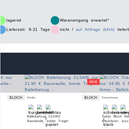
lagernd
Wareneingang erwartet*
Lieferzeit: 8-21 Tage
nicht /
auf Anfrage (klick)
liefer
SALE
BLOCH
BLOCH
Kinder
Erwachsene
Ballettanzug CL5405
Trikot Bloch A
Baumwolle, breite Träger
Mikrofaser, kur