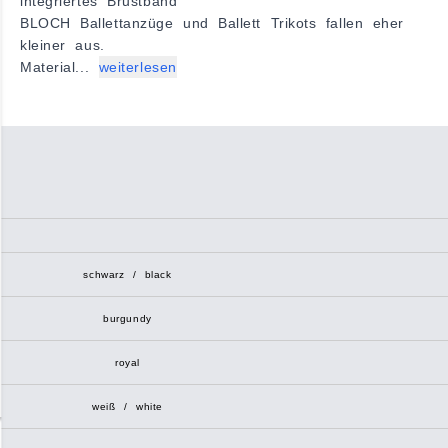
integriertes Brustband
BLOCH Ballettanzüge und Ballett Trikots fallen eher
kleiner aus.
Material...
weiterlesen
schwarz / black
burgundy
royal
weiß / white