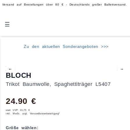
f Bestellungen über 80 € - Deutschlands großer Ballettversand.
☰
Zu den aktuellen Sonderangeboten >>>
←
→
BLOCH
Trikot Baumwolle, Spaghettiträger L5407
24.90 €
statt UVP 31,75 €
inkl. MwSt. zzgl. Versandkostenbeteiligung*
Größe wählen: