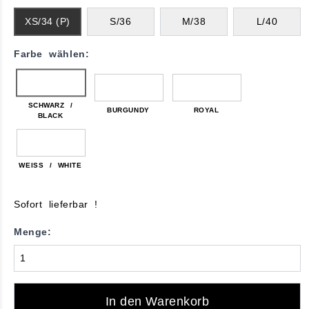
XS/34 (P)
S/36
M/38
L/40
Farbe wählen:
SCHWARZ /
BURGUNDY
ROYAL
BLACK
WEISS / WHITE
Sofort lieferbar !
Menge:
In den Warenkorb