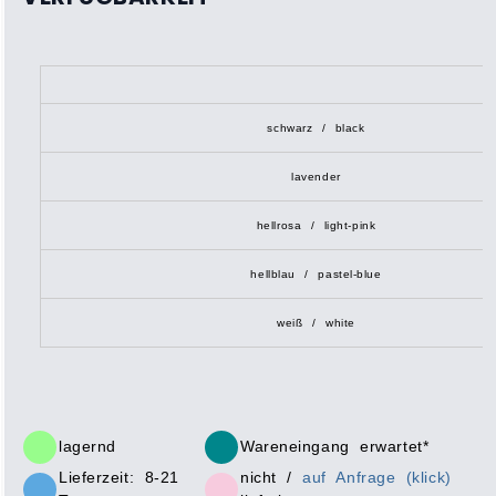
schwarz / black
lavender
hellrosa / light-pink
hellblau / pastel-blue
weiß / white
lagernd
Wareneingang erwartet*
Lieferzeit: 8-21
nicht /
auf Anfrage (klick)