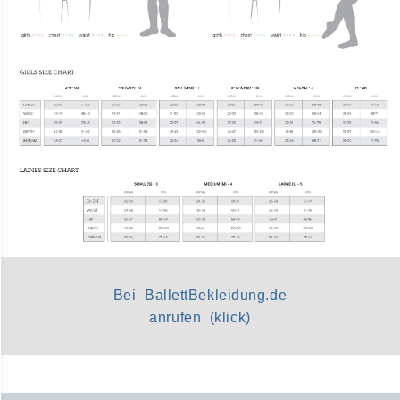
Bei BallettBekleidung.de
anrufen (klick)