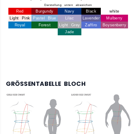
Darstellung unten abweichen
Red
Burgundy
Navy
Black
white
Light Pink
Pastel Blue
Lilac
Lavender
Mulberry
Royal
Forest
Light Grey
Zaffiro
Boysenberry
Jade
GRÖSSENTABELLE BLOCH