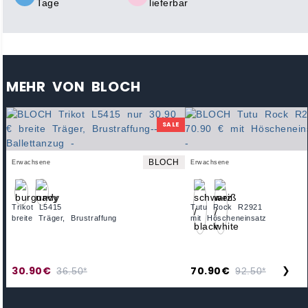
Tage
lieferbar
MEHR VON BLOCH
SALE
BLOCH
Erwachsene
Erwachsene
Trikot L5415
Tutu Rock R2921
breite Träger, Brustraffung
mit Höscheneinsatz
30.90€
70.90€
❯
36.50*
92.50*