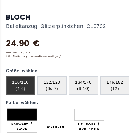
BLOCH
Ballettanzug Glitzerpünktchen CL3732
24.90 €
statt UVP 31,75 €
inkl. MwSt. zzgl. Versandkostenbeteiligung*
Größe wählen:
110/116
122/128
134/140
146/152
(4-6)
(6x-7)
(8-10)
(12)
Farbe wählen:
SCHWARZ /
HELLROSA /
LAVENDER
BLACK
LIGHT-PINK