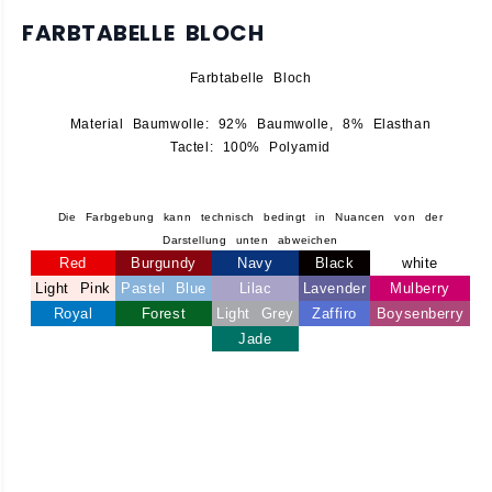
FARBTABELLE BLOCH
Farbtabelle Bloch
Material Baumwolle: 92% Baumwolle, 8% Elasthan
Tactel: 100% Polyamid
Die Farbgebung kann technisch bedingt in Nuancen von der
Darstellung unten abweichen
Red
Burgundy
Navy
Black
white
Light Pink
Pastel Blue
Lilac
Lavender
Mulberry
Royal
Forest
Light Grey
Zaffiro
Boysenberry
Jade