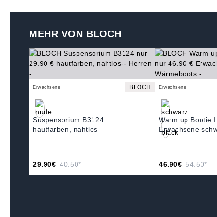
MEHR VON BLOCH
BLOCH
Erwachsene
Erwachsene
Suspensorium B3124
Warm up Bootie 
hautfarben, nahtlos
Erwachsene sch
29.90€
40.50*
46.90€
54.50*