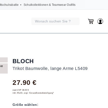
ttschulrabatte
• Schulkollektionen & Teamwear Outfits
BLOCH
Trikot Baumwolle, lange Arme L5409
27.90 €
statt UVP 36,50 €
inkl. MwSt. zzgl. Versandkostenbeteiligung*
Größe wählen: