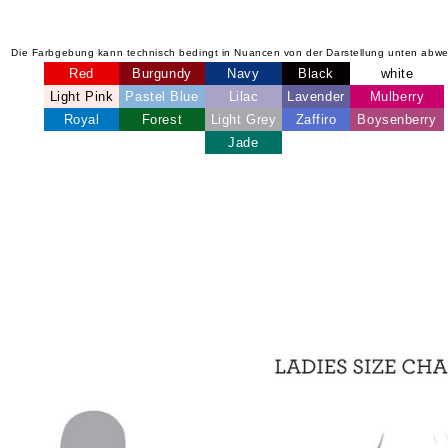
Die Farbgebung kann technisch bedingt in Nuancen von der Darstellung unten abw
Red
Burgundy
Navy
Black
white
Light Pink
Pastel Blue
Lilac
Lavender
Mulberry
Royal
Forest
Light Grey
Zaffiro
Boysenberry
Jade