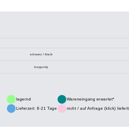
schwarz / black
burgundy
lagernd
Wareneingang erwartet*
Lieferzeit: 8-21 Tage
nicht /
auf Anfrage (klick)
liefer