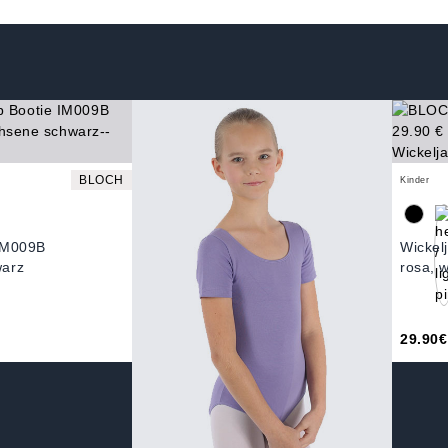
BLOCH
Kinder
IM009B
Wickel
warz
rosa, 
29.90€