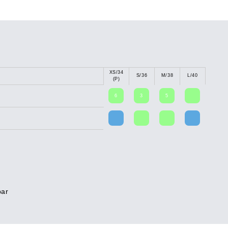
XS/34
S/36
M/38
L/40
(P)
6
3
5
bar