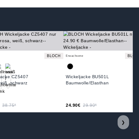
BLOCH
BLOC
Erwachsene
jacke CZ5407
Wickeljacke BU501L
weiß, schwarz
Baumwolle/Elasthan
38.75*
24.90€
29.90*
❯