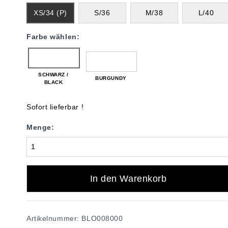
XS/34 (P)
S/36
M/38
L/40
Farbe wählen:
SCHWARZ /
BURGUNDY
BLACK
Sofort lieferbar !
Menge:
In den Warenkorb
Artikelnummer: BLO008000