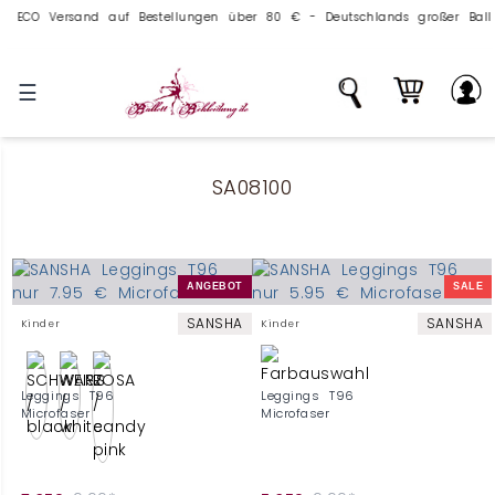
CO Versand auf Bestellungen über 80 € - Deutschlands großer Ballettve
☰
SA08100
ANGEBOT
SALE
SANSHA
SANSHA
Kinder
Kinder
Leggings T96
Leggings T96
Microfaser
Microfaser