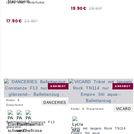
Lycra Mat, Unterfutter
19.90€
29.90*
17.90€
23.90*
ANGEBOT
ANGEBOT
Kinder &
DANCERIES
Erwachsene
VICARD
Kinder & Erwachsene
Ballettanzug Constanze F13
glänzend
Trikot mit langem Rock TN114
Empire Stil aqua