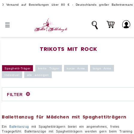
and auf Bestellungen über 80 € - Deutschlands großer Ballettversand.
☰
TRIKOTS MIT ROCK
Spaghetti-Träger
breite Träger
kurze Arme
lange Arme
Individual
alle anzeigen
⚙
FILTER
Ballettanzug für Mädchen mit Spaghettiträgern
Ein
Ballettanzug
mit Spaghettiträgern bietet ein angenehmes, freies
Tragegefühl. Ballettanzüge mit Spaghettiträgern werden gern beim Training