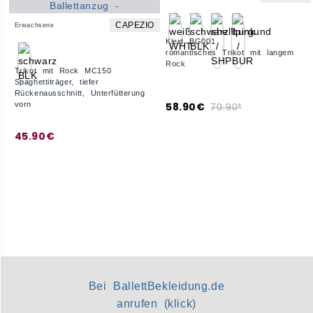
CAPEZIO
Erwachsene
Kleid BG001
romantisches Trikot mit langem
Rock
Trikot mit Rock MC150
Spaghettiträger, tiefer
Rückenausschnitt, Unterfütterung
58.90€
vorn
70.90*
45.90€
Bei BallettBekleidung.de
anrufen (klick)