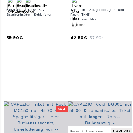
Ballettanzug KIRA K07
Trikot mit Spaghettiträgern und
Spaghettiträger, Schleifchen
Rock TN45
Lycra mat lilas
39.90€
42.90€
57.90*
SALE
CAPEZIO
Kinder & Erwachsene