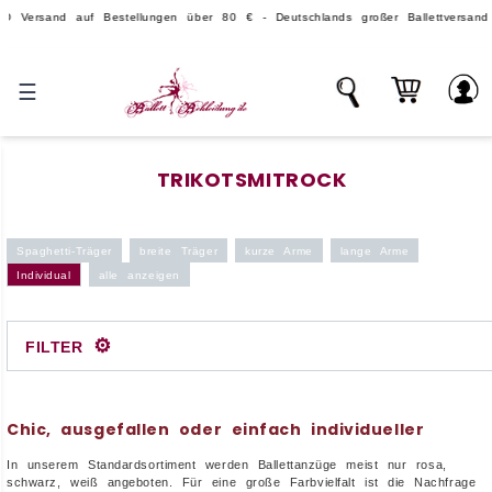
nd auf Bestellungen über 80 € - Deutschlands großer Ballettversand.
☰
TRIKOTSMITROCK
Spaghetti-Träger
breite Träger
kurze Arme
lange Arme
Individual
alle anzeigen
⚙
FILTER
Chic, ausgefallen oder einfach individueller
In unserem Standardsortiment werden Ballettanzüge meist nur rosa,
schwarz, weiß angeboten. Für eine große Farbvielfalt ist die Nachfrage