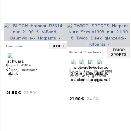
BLOCH
Erwachsene
TWIOO
Kinder & Erwachsene
SPORTS
Hotpant R3614
V-Bund, Baumwolle
Hotpant kurz ShowA1308
Twioo Sleek glänzend |
21.90€
27.50*
21.90€
24.90*