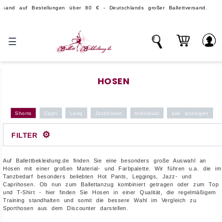
uf Bestellungen über 80 € - Deutschlands großer Ballettversand.
☰
HOSEN
Shorts
Capri
Lang
Jazzhosen
Individual
alle anzeigen
⚙
FILTER
Auf Ballettbekleidung.de finden Sie eine besonders große Auswahl an
Hosen mit einer großen Material- und Farbpalette. Wir führen u.a. die im
Tanzbedarf besonders beliebten Hot Pants, Leggings, Jazz- und
Caprihosen. Ob nun zum Ballettanzug kombiniert getragen oder zum Top
und T-Shirt - hier finden Sie Hosen in einer Qualität, die regelmäßigem
Training standhalten und somit die bessere Wahl im Vergleich zu
Sporthosen aus dem Discounter darstellen.