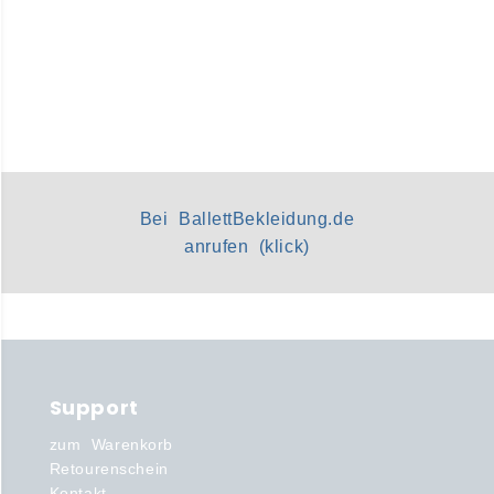
Bei BallettBekleidung.de
anrufen (klick)
Support
zum Warenkorb
Retourenschein
Kontakt