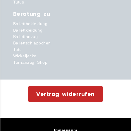
Tutus
Beratung zu
Ballettbekleidung
Ballettkleidung
Ballettanzug
Ballettschläppchen
Tutu
Wickeljacke
Turnanzug Shop
Vertrag widerrufen
Impressum