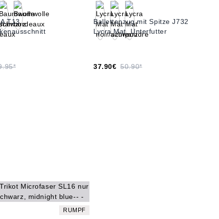
NA T13
Ballettanzug mit Spitze J732
ckenausschnitt
Lycra Mat, Unterfutter
9.95*
37.90€
50.90*
RUMPF