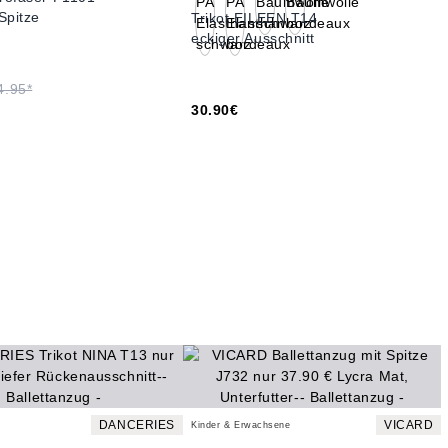
Spitze
Trikot EILEEN T14
eckiger Ausschnitt
4.95*
30.90€
DANCERIES
VICARD
Kinder & Erwachsene