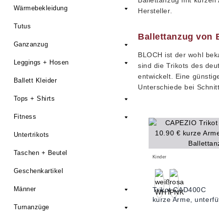
Ballettanzug mit kurze
Wärmebekleidung
Hersteller.
Tutus
Ballettanzug von 
Ganzanzug
BLOCH ist der wohl beka
Leggings + Hosen
sind die Trikots des de
entwickelt. Eine günsti
Ballett Kleider
Unterschiede bei Schnit
Tops + Shirts
Fitness
Untertrikots
Taschen + Beutel
Kinder
Geschenkartikel
Männer
Trikot CAD400C
kurze Arme, unterfüt
Turnanzüge