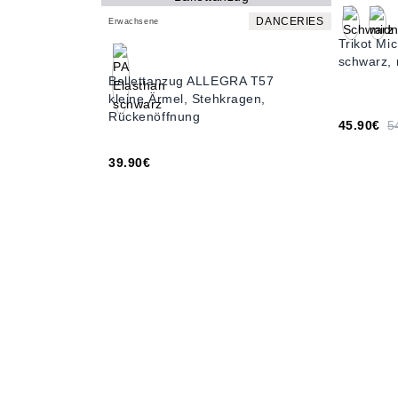
DANCERIES
Erwachsene
Trikot Mi
schwarz, 
Ballettanzug ALLEGRA T57
kleine Ärmel, Stehkragen,
Rückenöffnung
45.90€
5
39.90€