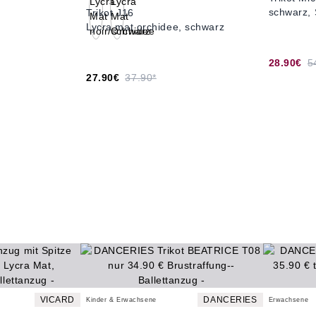
schwarz, 
Trikot J16
Lycra mat orchidee, schwarz
28.90€
5
27.90€
37.90*
VICARD
DANCERIES
Kinder & Erwachsene
Erwachsene