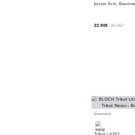
kurzer Arm, Baumwo
23.90€
32.95*
Erwachsene
Trikot L4262