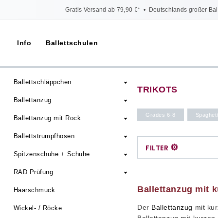
Gratis Versand ab 79,90 €*
•
Deutschlands großer Bal
Info
Ballettschulen
Ballettschläppchen
TRIKOTS
Ballettanzug
Grades 6-8
Spaghett
Ballettanzug mit Rock
Ballettstrumpfhosen
⚙
FILTER
Spitzenschuhe + Schuhe
RAD Prüfung
Ballettanzug mit 
Haarschmuck
Der
Ballettanzug
mit kur
Wickel- / Röcke