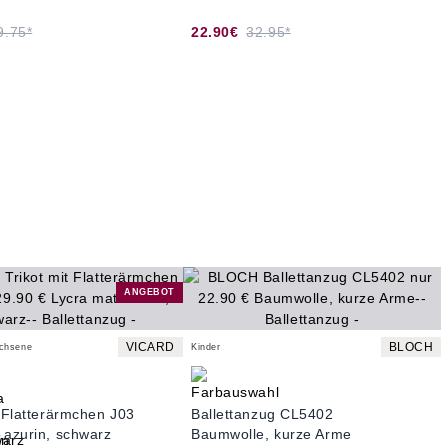
9.75*
22.90€
32.95*
ANGEBOT
VICARD
BLOCH
achsene
Kinder
t Flatterärmchen J03
Ballettanzug CL5402
 azurin, schwarz
Baumwolle, kurze Arme