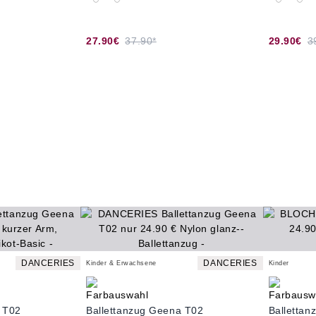
27.90€
37.90*
29.90€
3
DANCERIES
DANCERIES
Kinder & Erwachsene
Kinder
 T02
Ballettanzug Geena T02
Balletta