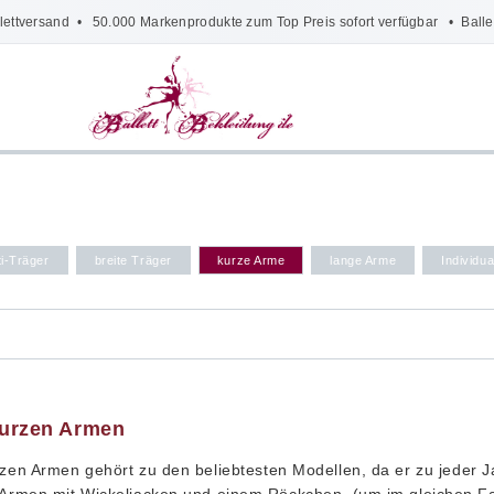
lettversand
• 50.000 Markenprodukte zum Top Preis sofort verfügbar •
Balle
i-Träger
breite Träger
kurze Arme
lange Arme
Individua
kurzen Armen
zen Armen gehört zu den beliebtesten Modellen, da er zu jeder 