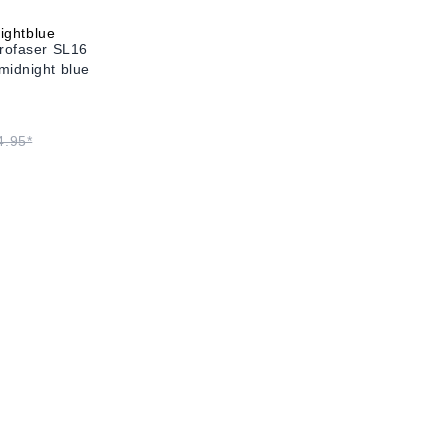
crofaser SL16
midnight blue
4.95*