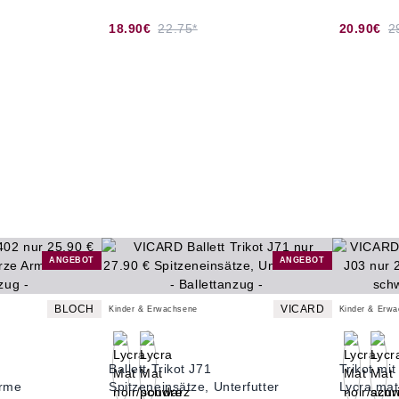
18.90€
22.75*
20.90€
2
ANGEBOT
ANGEBOT
BLOCH
VICARD
Kinder & Erwachsene
Kinder & Erw
Ballett Trikot J71
Trikot mi
Arme
Spitzeneinsätze, Unterfutter
Lycra mat