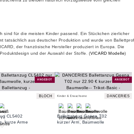
arbschema zu bleiben natürlich vorzugsweise vom gleichen
h sind für die meisten Kinder passend. Ein Stückchen zierlicher
 tatsächlich aus deutscher Produktion und wurde von Ballettprof
VICARD
, der französische Hersteller produziert in Europa. Die
 Produktdesign und der Auswahl der Stoffe. (
VICARD Modelle
)
ANGEBOT
ANGEBOT
BLOCH
DANCERIES
Kinder & Erwachsene
nzug CL5402
Ballettanzug Geena T02
e, kurze Arme
kurzer Arm, Baumwolle