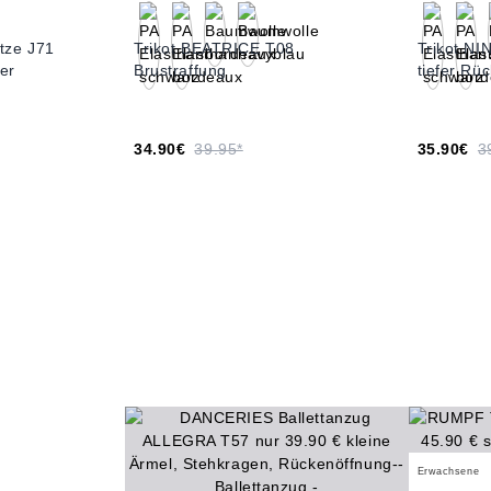
itze J71
Trikot BEATRICE T08
Trikot NI
ter
Brustraffung
tiefer Rü
34.90€
39.95*
35.90€
3
Erwachsene