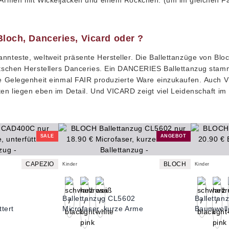
n Armen mit Wickeljacken und einem Röckchen. (um im gleichen F
Bloch, Danceries, Vicard oder ?
nnteste, weltweit präsente Hersteller. Die Ballettanzüge von Bloc
utschen Herstellers Danceries. Ein
DANCERIES Ballettanzug
stammt
ge Gelegenheit einmal FAIR produzierte Ware einzukaufen.
Auch 
ten liegen eben im Detail. Und VICARD zeigt viel Leidenschaft im
SALE
ANGEBOT
CAPEZIO
BLOCH
Kinder
Kinder
Ballettanzug CL5602
Balletta
tert
Microfaser, kurze Arme
Baumwoll