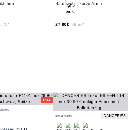
nktchen
Baumwolle, kurze Arme
1.75*
27.90€
36.50*
SALE
achsene
DANCERIES
Erwachsene
crofaser P1101