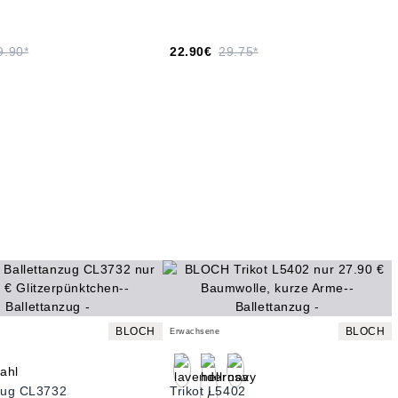
9.90*
22.90€
29.75*
BLOCH
BLOCH
Erwachsene
nzug CL3732
Trikot L5402