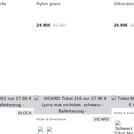
lle
Nylon glanz
Glitzerpü
24.90€
32.95*
24.90€
3
BLOCH
Kinder & Erw
VICARD
Kinder & Erwachsene
Trikot Mi