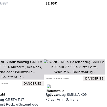
6.95*
32.90€
DANCERIES
Kinder & Erwachsene
DANCERIES
achsene
Ballettanzug SMILLA K09
kurzer Arm, Schleifen
nzug GRETA F17
mit Rock, glänzend oder