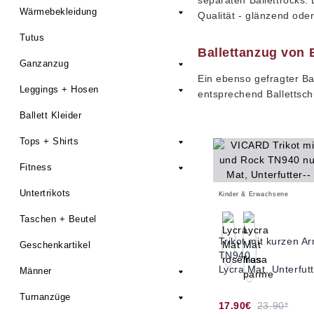
separaten Ballettrocks.
Wärmebekleidung
Qualität - glänzend oder
Tutus
Ballettanzug von 
Ganzanzug
Ein ebenso gefragter Ba
Leggings + Hosen
entsprechend Ballettsch
Ballett Kleider
Tops + Shirts
Fitness
Untertrikots
Kinder & Erwachsene
Taschen + Beutel
Trikot mit kurzen 
Geschenkartikel
TN940
Lycra Mat, Unterfut
Männer
Turnanzüge
17.90€
23.90*