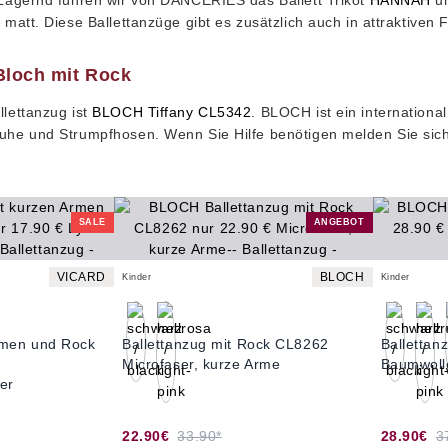
 Lagernd führen wir von DANCERIES das Ballett Trikot
HANNAH
u
 matt. Diese Ballettanzüge gibt es zusätzlich auch in attraktiven 
Bloch mit Rock
llettanzug ist
BLOCH Tiffany CL5342
. BLOCH ist ein internationa
uhe und Strumpfhosen. Wenn Sie Hilfe benötigen melden Sie sich
SALE
ANGEBOT
VICARD
BLOCH
Kinder
Kinder
Armen und Rock
Ballettanzug mit Rock CL8262
Balletta
Microfaser, kurze Arme
Baumwoll
ter
22.90€
33.90*
28.90€
3