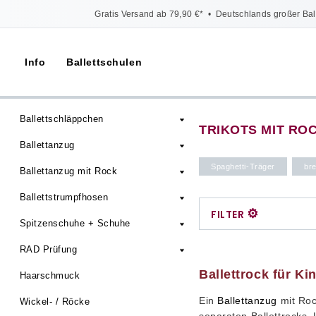
Gratis Versand ab 79,90 €*
•
Deutschlands großer Bal
Info
Ballettschulen
Ballettschläppchen
TRIKOTS MIT RO
Ballettanzug
Spaghetti-Träger
bre
Ballettanzug mit Rock
Ballettstrumpfhosen
⚙
FILTER
Spitzenschuhe + Schuhe
RAD Prüfung
Ballettrock für Ki
Haarschmuck
Ein
Ballettanzug
mit Roc
Wickel- / Röcke