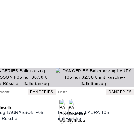
DANCERIES
DANCERIES
achsene
Kinder
nzug LAURASSON F05
Ballettanzug LAURA T05
e Rüsche
mit Rüsche