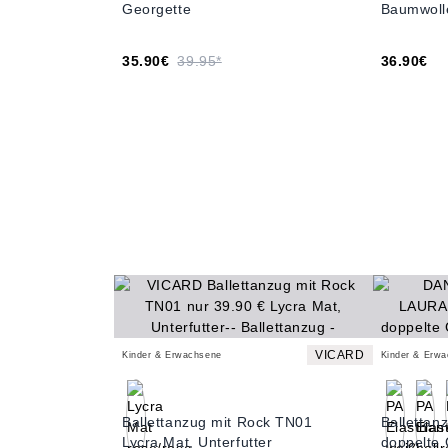
Georgette
Baumwoll
35.90€
39.95*
36.90€
VICARD
Kinder & Erwachsene
Kinder & Erw
Ballettanzug mit Rock TN01
Balletta
Lycra Mat, Unterfutter
doppelte