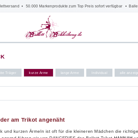
lettversand
• 50.000 Markenprodukte zum Top Preis sofort verfügbar •
Balle
CK
ite Träger
kurze Arme
lange Arme
Individual
alle anzei
nder am Trikot angenäht
k und kurzen Ärmeln ist oft für die kleineren Mädchen die richtig