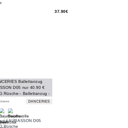
e
37.90€
DANCERIES
achsene
nzug LAURASSON D05
 G.Rüsche