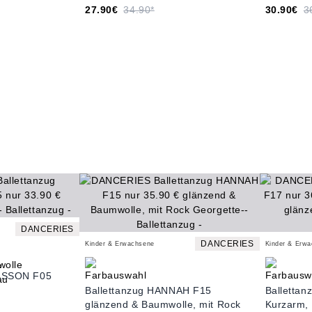
27.90€
34.90*
30.90€
3
DANCERIES
DANCERIES
Kinder & Erwachsene
Kinder & Erw
RASSON F05
Ballettanzug HANNAH F15
Balletta
glänzend & Baumwolle, mit Rock
Kurzarm, 