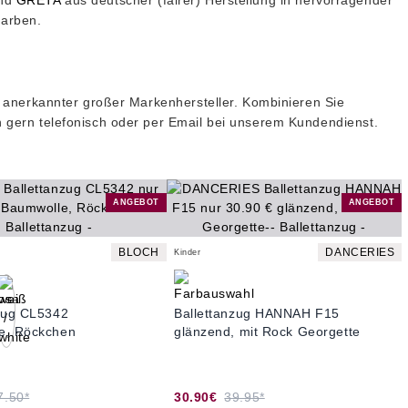
nd
GRETA
aus deutscher (fairer) Herstellung in hervorragender
Farben.
l anerkannter großer Markenhersteller. Kombinieren Sie
 gern telefonisch oder per Email bei unserem Kundendienst.
ANGEBOT
ANGEBOT
BLOCH
DANCERIES
Kinder
nzug CL5342
Ballettanzug HANNAH F15
e, Röckchen
glänzend, mit Rock Georgette
7.50*
30.90€
39.95*