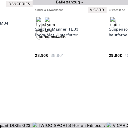
DANCERIES
VICARD
Kinder & Erwachsene
Erwachsene
 M04
Shirt für Männer TE03
Suspenso
Lycra Mat, Unterfutter
hautfarbe
28.90€
38.90*
29.90€
4