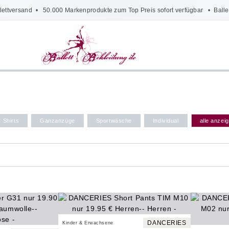
lettversand
• 50.000 Markenprodukte zum Top Preis sofort verfügbar •
Balle
Shirts
Ganzanzüge
Sportwäsche
Individual
alle anzei
DANCERIES
Kinder & Erwachsene