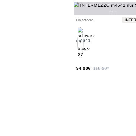
INTE
Erwachsene
m4641
94.90€
118.90*