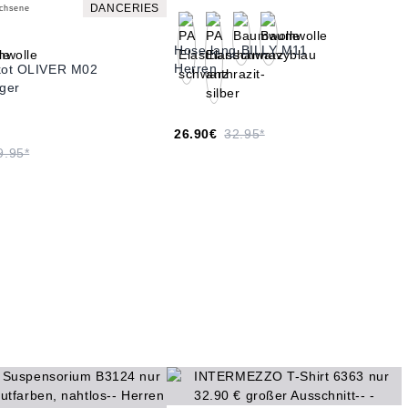
DANCERIES
achsene
Hose lang BILLY M11
Herren
ikot OLIVER M02
äger
26.90€
32.95*
9.95*