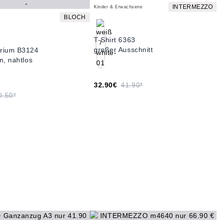
INTERMEZZO
Kinder & Erwachsene
BLOCH
T-Shirt 6363
großer Ausschnitt
rium B3124
n, nahtlos
32.90€
41.90*
0.50*