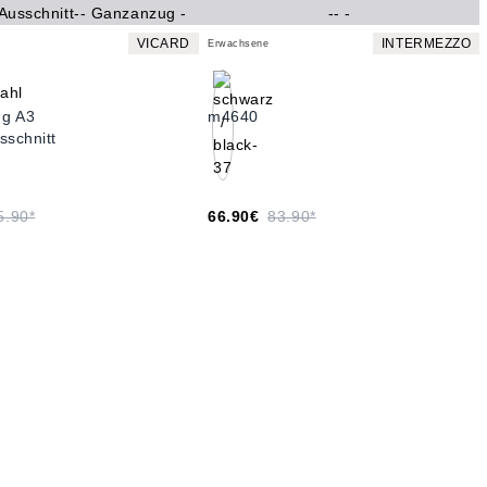
VICARD
INTERMEZZO
Erwachsene
g A3
m4640
sschnitt
5.90*
66.90€
83.90*