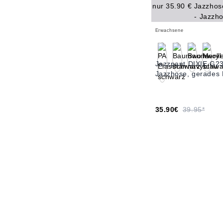
Erwachsene
Jazzpant DIXIE G2
Jazzhose, gerades 
35.90€
39.95*