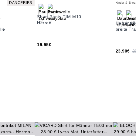
DANCERIES
Kinder & Erw
Short Pants TIM M10
Herren
Herrentr
lle
breite Tr
19.95€
23.90€
2