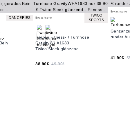
Erwachsene
TWIOO
DANCERIES
Erwachsene
SPORTS
Ganzanzu
runder Au
3
Herren Fitness- / Turnhose
Bein
GravityWHA1680
Twioo Sleek glänzend
41.90€
5
38.90€
49.90*