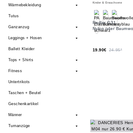
Kinder & Erwachsene
Wärmebekleidung
Tutus
Radler G31
Ganzanzug
Nylon oder Baumwo
Leggings + Hosen
Ballett Kleider
19.90€
24.95*
Tops + Shirts
Fitness
Untertrikots
Taschen + Beutel
Geschenkartikel
Männer
Turnanzüge