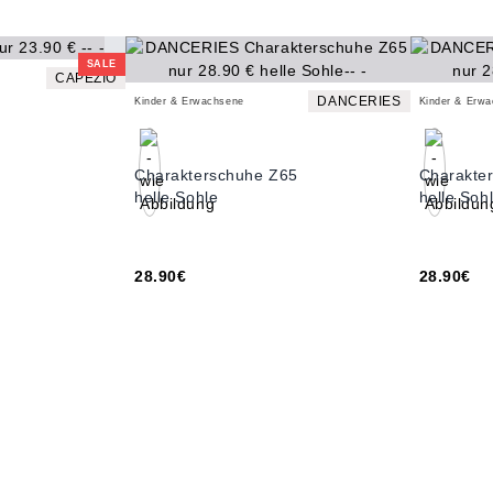
SALE
CAPEZIO
DANCERIES
Kinder & Erwachsene
Kinder & Erw
Charakterschuhe Z65
Charakte
helle Sohle
helle Soh
28.90€
28.90€