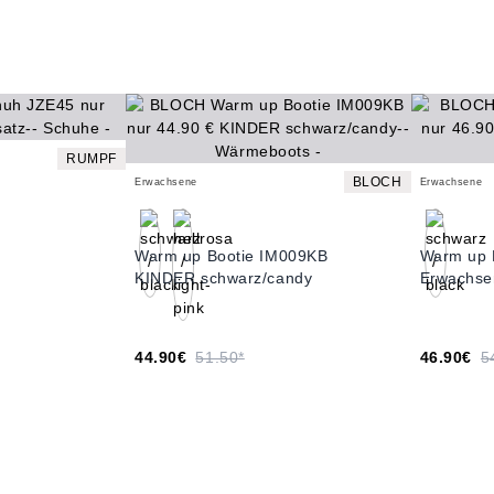
RUMPF
BLOCH
Erwachsene
Erwachsene
Warm up Bootie IM009KB
Warm up 
KINDER schwarz/candy
Erwachse
44.90€
51.50*
46.90€
5