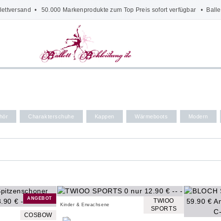
lettversand
• 50.000 Markenprodukte zum Top Preis sofort verfügbar •
Balle
hör
Charakterschuhe
Kappen
Wärmeboots
Modern
ANGEBOT
TWIOO
Kinder & Erwachsene
SPORTS
COSBOW