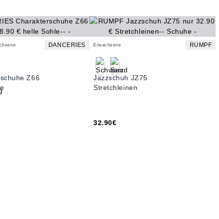
DANCERIES
RUMPF
achsene
Erwachsene
rschuhe Z66
Jazzschuh JZ75
le
Stretchleinen
32.90€