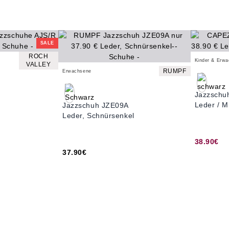
SALE
ROCH
Kinder & Erw
VALLEY
RUMPF
Erwachsene
Jazzschu
Leder / M
Jazzschuh JZE09A
Leder, Schnürsenkel
38.90€
37.90€