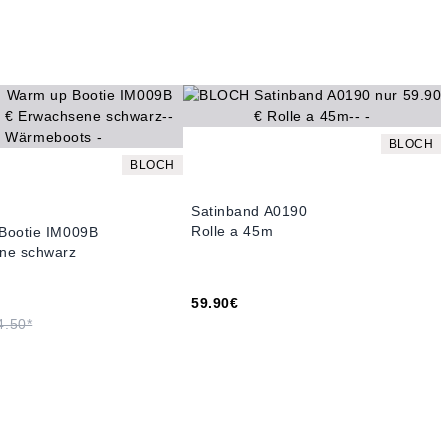
BLOCH
BLOCH
Satinband A0190
Rolle a 45m
Bootie IM009B
ne schwarz
59.90€
4.50*