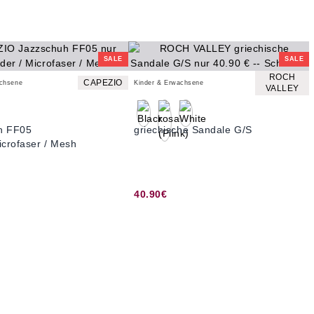
SALE
SALE
ROCH
CAPEZIO
achsene
Kinder & Erwachsene
VALLEY
h FF05
griechische Sandale G/S
icrofaser / Mesh
40.90€