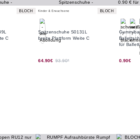
BLOCH
BLOCH
Kinder & Erwachsene
39L
Spitzenschuhe S0131L
Gummiban
te C
breite Plattform Weite C
Ballettsc
für Balle
64.90€
93.90*
0.90€