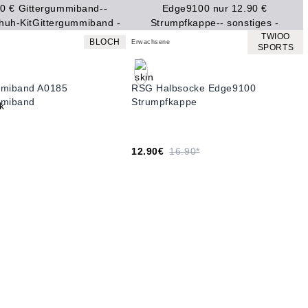
TWIOO
BLOCH
Erwachsene
SPORTS
mmiband A0185
RSG Halbsocke Edge9100
mmiband
Strumpfkappe
12.90€
16.90*