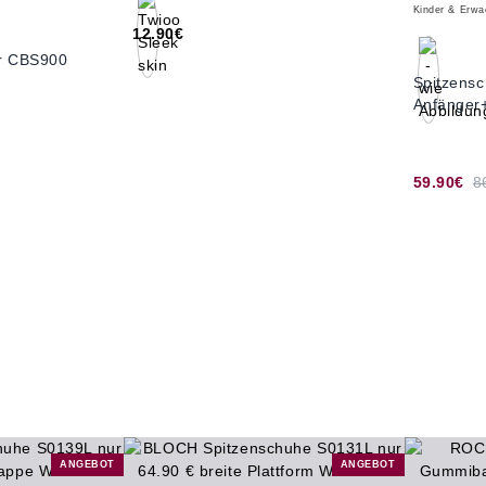
Kinder & Erw
12.90€
r CBS900
Spitzens
Anfänger+
59.90€
8
ANGEBOT
ANGEBOT