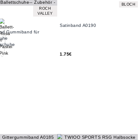
BLOCH
ROCH
VALLEY
Satinband A0190
d Gummiband für
huhe
ttschuhe
1.75€