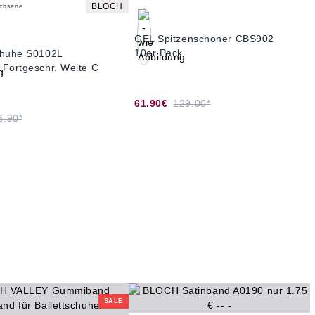
BLOCH
achsene
GEL Spitzenschoner CBS902
10er Pack
chuhe S0102L
Fortgeschr. Weite C
61.90€
129.00*
6.90*
SALE