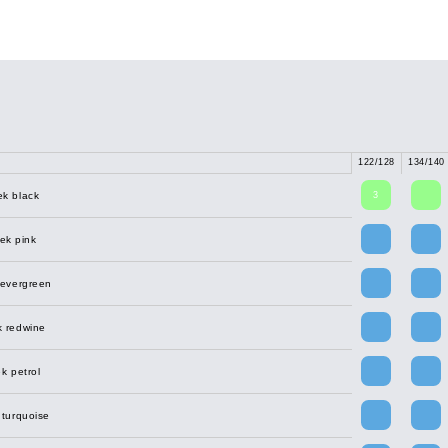
122/128
134/140
3
ek black
ek pink
 evergreen
k redwine
k petrol
 turquoise