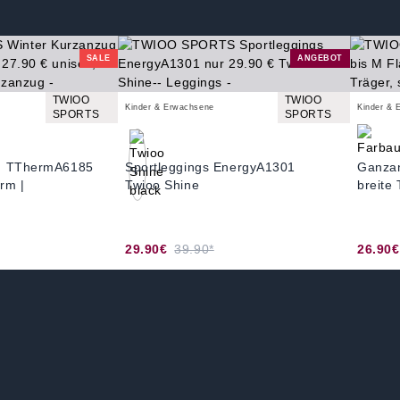
SALE
ANGEBOT
TWIOO
TWIOO
Kinder & Erwachsene
Kinder & 
SPORTS
SPORTS
ug TThermA6185
Sportleggings EnergyA1301
Ganzan
rm |
Twioo Shine
breite 
29.90€
39.90*
26.90€