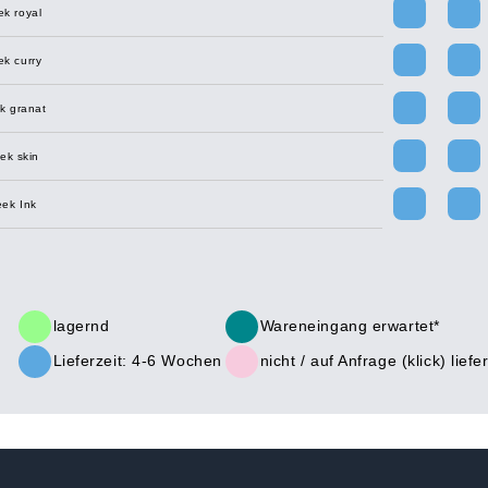
ek royal
ek curry
k granat
ek skin
eek Ink
lagernd
Wareneingang erwartet*
Lieferzeit: 4-6 Wochen
nicht /
auf Anfrage (klick)
liefe