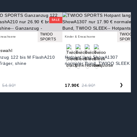
SALE
TWIOO
TWIOO
Erwachsene
Kinder & Erwachsene
SPORTS
SPORTS
zug 122 bis M FlashA210
Hotpant lang ShowA1307
Träger, shine
normaler Bund, TWIOO SLEEK
❯
54.90*
17.90€
24.90*