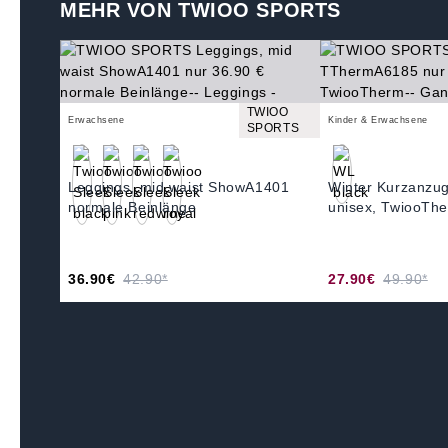
MEHR VON TWIOO SPORTS
TWIOO
Erwachsene
Kinder & Erwachsene
SPORTS
Leggings, mid waist ShowA1401
Winter Kurzanz
normale Beinlänge
unisex, TwiooThe
36.90€
42.90*
27.90€
49.90*