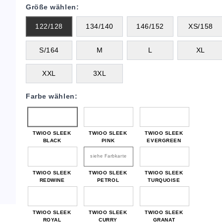
Größe wählen:
122/128
134/140
146/152
XS/158
S/164
M
L
XL
XXL
3XL
Farbe wählen:
TWIOO SLEEK
TWIOO SLEEK
TWIOO SLEEK
BLACK
PINK
EVERGREEN
siehe Farbkarte
TWIOO SLEEK
TWIOO SLEEK
TWIOO SLEEK
REDWINE
PETROL
TURQUOISE
TWIOO SLEEK
TWIOO SLEEK
TWIOO SLEEK
ROYAL
CURRY
GRANAT