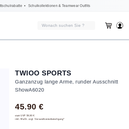
ttschulrabatte
• Schulkollektionen & Teamwear Outfits
TWIOO SPORTS
Ganzanzug lange Arme, runder Ausschnitt
ShowA6020
45.90 €
statt UVP 59,90 €
inkl. MwSt. zzgl. Versandkostenbeteiligung*