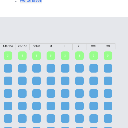
...
weiterlesen
146/152
XS/158
S/164
M
L
XL
XXL
3XL
3
4
3
6
3
3
5
5