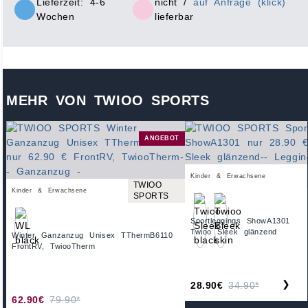
Lieferzeit: 4-6
nicht /
auf Anfrage (klick)
Wochen
lieferbar
MEHR VON TWIOO SPORTS
ANGEBOT
Kinder & Erwachsene
TWIOO
Kinder & Erwachsene
SPORTS
Sportleggings ShowA1301
Twioo Sleek glänzend
Winter Ganzanzug Unisex TThermB6110
FrontRV, TwiooTherm
❯
28.90€
34.90*
62.90€
79.90*