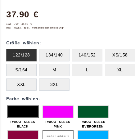
37.90 €
statt UVP 44,90 €
inkl. MwSt. zzgl. Versandkostenbeteiligung*
Größe wählen:
122/128
134/140
146/152
XS/158
S/164
M
L
XL
XXL
3XL
Farbe wählen:
TWIOO SLEEK
TWIOO SLEEK
TWIOO SLEEK
BLACK
PINK
EVERGREEN
siehe Farbkarte