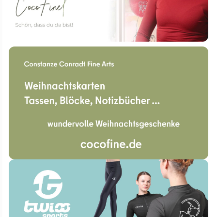
Ballettschläppchen
Tutu
Wickeljacke
Turnanzug Shop
Vertrag widerrufen
Impressum
AGB
Datenschutz
Folge uns auf Instagram
Alle Preise inkl. 19% MwSt. zzgl. Versandkosten.