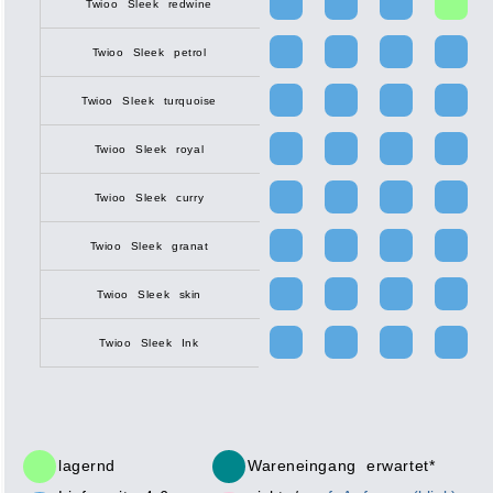
Twioo Sleek redwine
Twioo Sleek petrol
Twioo Sleek turquoise
Twioo Sleek royal
Twioo Sleek curry
Twioo Sleek granat
Twioo Sleek skin
Twioo Sleek Ink
lagernd
Wareneingang erwartet*