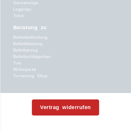
Bei BallettBekleidung.de
anrufen (klick)
Support
zum Warenkorb
Retourenschein
Kontakt
Zahlung und Versand
15% Rabatt für Tanzschulen
bis zu 8% Rabatt ab 300 €
Kundenservice
Kunden-Login