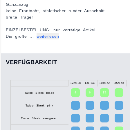
Ganzanzug
keine Frontnaht, athletischer runder Ausschnitt
breite Träger
EINZELBESTELLUNG: nur vorrätige Artikel.
Die große ...
weiterlesen
VERFÜGBARKEIT
122/128
134/140
146/152
XS/158
4
6
15
Twioo Sleek black
Twioo Sleek pink
Twioo Sleek evergreen