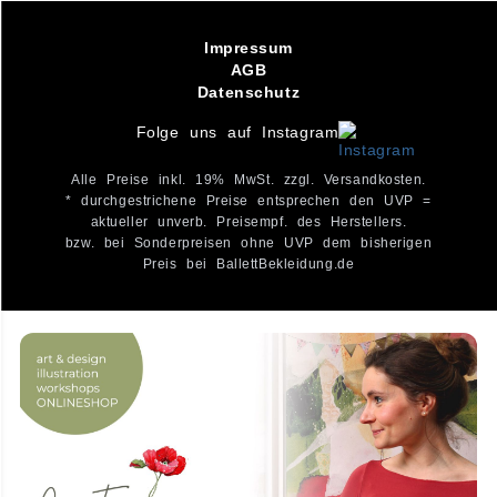
Info
Sichere Zahlung
FAQ
Widerrufsbelehrung
Über uns
Produkte
Ballettanzug
Ballettschläppchen
Spitzenschuhe
Strumpfhosen
Ganzanzüge
Leggings
Tutus
Beratung zu
Ballettbekleidung
Ballettkleidung
Ballettanzug