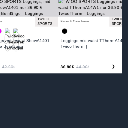
TWIOO
TWIOO
ne
Kinder & Erwachsene
SPORTS
SPORTS
gs, mid waist ShowA1401
Leggings mid waist TThermA14W
e Beinlänge
TwiooTherm |
❯
42.90*
36.90€
44.90*