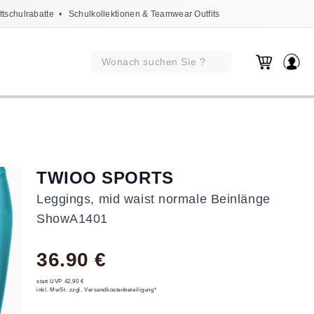
ttschulrabatte
• Schulkollektionen & Teamwear Outfits
TWIOO SPORTS
Leggings, mid waist normale Beinlänge
ShowA1401
36.90 €
statt UVP 42,90 €
inkl. MwSt. zzgl. Versandkostenbeteiligung*