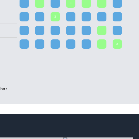
3
3
3
rbar