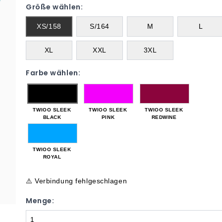
Größe wählen:
XS/158
S/164
M
L
XL
XXL
3XL
Farbe wählen:
TWIOO SLEEK
TWIOO SLEEK
TWIOO SLEEK
BLACK
PINK
REDWINE
TWIOO SLEEK
ROYAL
⚠️ Verbindung fehlgeschlagen
Menge: