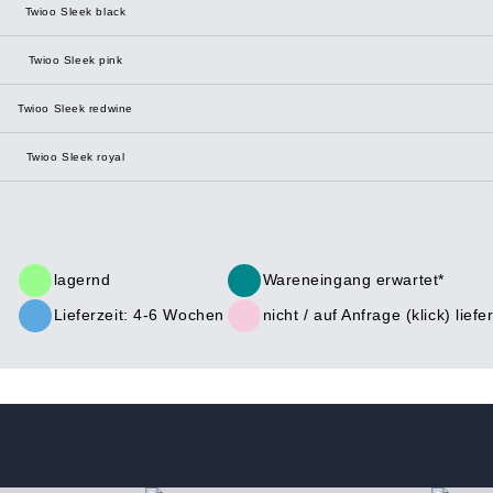
Twioo Sleek black
Twioo Sleek pink
Twioo Sleek redwine
Twioo Sleek royal
lagernd
Wareneingang erwartet*
Lieferzeit: 4-6 Wochen
nicht /
auf Anfrage (klick)
liefe