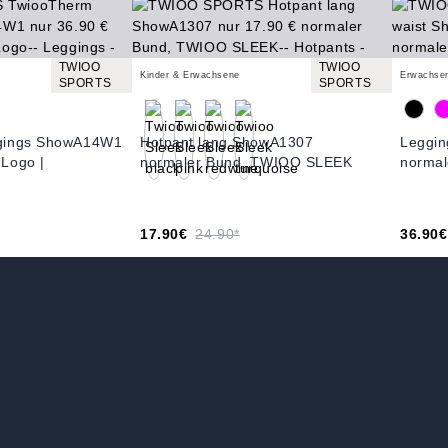
TWIOO
TWIOO
Kinder & Erwachsene
Erwachse
SPORTS
SPORTS
gings ShowA14W1
Hotpant lang ShowA1307
Leggin
Logo |
normaler Bund, TWIOO SLEEK
normal
17.90€
24.90*
36.90€