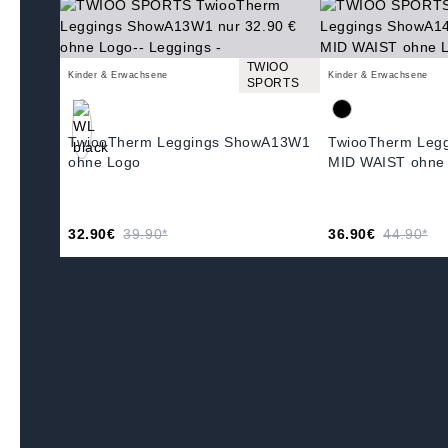
TWIOO
Kinder & Erwachsene
Kinder & Erwachsene
SPORTS
TwiooTherm Leggings ShowA13W1
TwiooTherm Leg
ohne Logo
MID WAIST ohne 
32.90€
39.90*
36.90€
44.90*