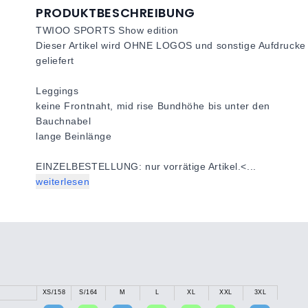
PRODUKTBESCHREIBUNG
TWIOO SPORTS Show edition
Dieser Artikel wird OHNE LOGOS und sonstige Aufdrucke
geliefert
Leggings
keine Frontnaht, mid rise Bundhöhe bis unter den
Bauchnabel
lange Beinlänge
EINZELBESTELLUNG: nur vorrätige Artikel.
<...
weiterlesen
XS/158
S/164
M
L
XL
XXL
3XL