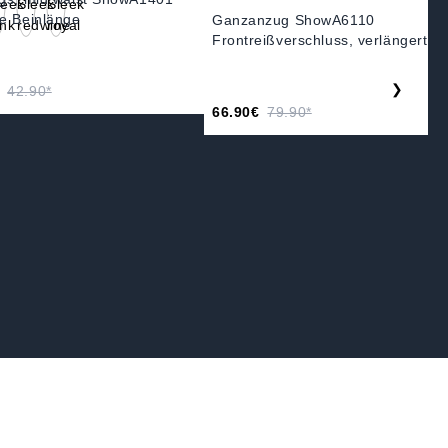
e Beinlänge
Ganzanzug ShowA6110
Frontreißverschluss, verlängert
❯
42.90*
66.90€
79.90*