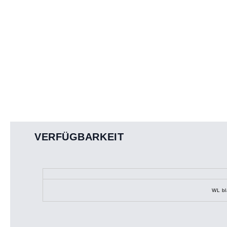
VERFÜGBARKEIT
WL bl