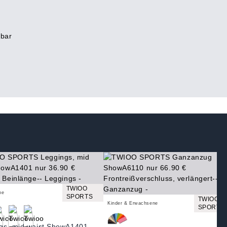
rbar
TWIOO
ne
SPORTS
TWIOO
Kinder & Erwachsene
SPORTS
gs, mid waist ShowA1401