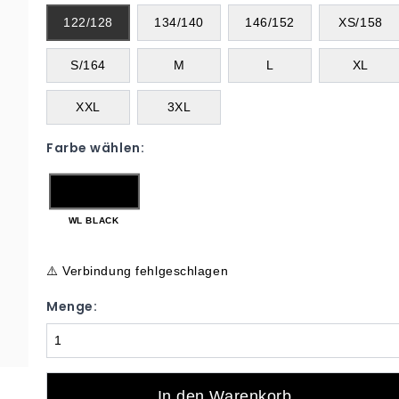
122/128
134/140
146/152
XS/158
S/164
M
L
XL
XXL
3XL
Farbe wählen:
WL BLACK
⚠️ Verbindung fehlgeschlagen
Menge:
In den Warenkorb