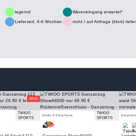
lagernd
Wareneingang erwartet*
Lieferzeit: 4-6 Wochen
nicht /
auf Anfrage (klick)
liefe
SALE
TWIOO
TWIOO
Kinder & Erwachsene
Erwachse
SPORTS
SPORTS
is M FlashA210
Ganzanzug ShowA6000
Leggin