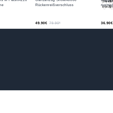
ine
Rückenreißverschluss
normal
49.90€
79.90*
36.90€