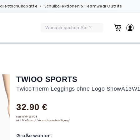
allettschulrabatte
• Schulkollektionen & Teamwear Outfits
TWIOO SPORTS
TwiooTherm Leggings ohne Logo ShowA13W
32.90 €
statt UVP 39,90 €
inkl. MwSt. zzgl. Versandkostenbeteiligung*
Größe wählen: