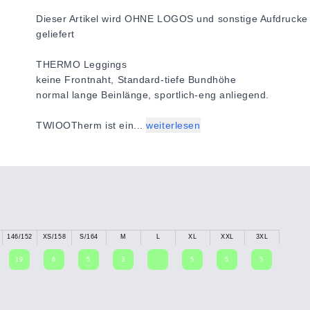
Dieser Artikel wird
OHNE LOGOS und sonstige Aufdrucke
geliefert
THERMO Leggings
keine Frontnaht, Standard-tiefe Bundhöhe
normal lange Beinlänge, sportlich-eng anliegend.
TWIOOTherm ist ein...
weiterlesen
146/152
XS/158
S/164
M
L
XL
XXL
3XL
19
6
5
3
5
5
5