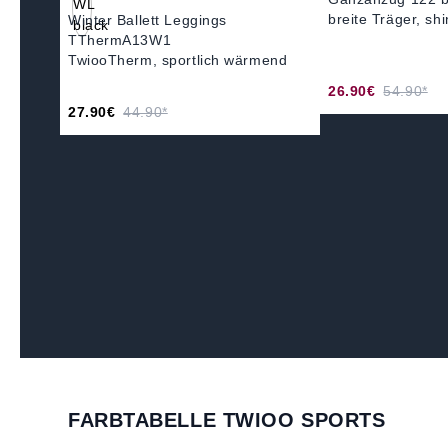
breite Träger, sh
Winter Ballett Leggings
TThermA13W1
TwiooTherm, sportlich wärmend
26.90€
54.90*
27.90€
44.90*
FARBTABELLE TWIOO SPORTS