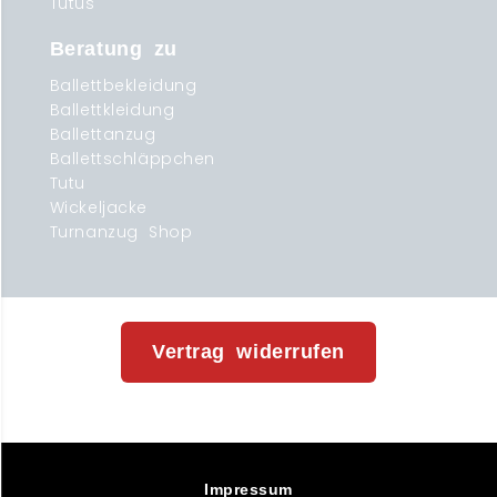
Tutus
Beratung zu
Ballettbekleidung
Ballettkleidung
Ballettanzug
Ballettschläppchen
Tutu
Wickeljacke
Turnanzug Shop
Vertrag widerrufen
Impressum