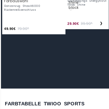
Sportleggings EnergyA1301
Twioo Shine
Ganzanzug ShowA6000
Rückenreißverschluss
❯
39.90*
29.90€
79.90*
49.90€
FARBTABELLE TWIOO SPORTS