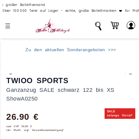
er Ballettversand.
00 Teile auf Lager - echte, große Ballettmarken ❤️ für Profis und Anfäng
☰
Zu den aktuellen Sonderangeboten >>>
←
→
TWIOO SPORTS
Ganzanzug SALE schwarz 122 bis XS
ShowA0250
SALE
26.90 €
solange Vorrat*
statt UVP 59,90 €
inkl. MwSt. zzgl. Versandkostenbeteiligung*