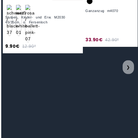
Ganzanzug m4070
Stulpen, Kinder- und Erw. M2030
45/35cm, o. Fersenloch
33.90€
42.90*
9.90€
12.90*
❯