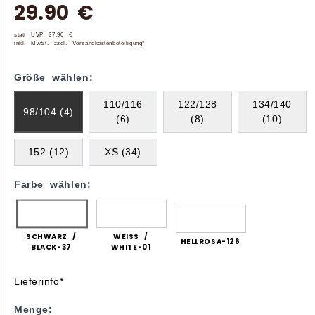
29.90 €
statt UVP 37,90 €
inkl. MwSt. zzgl. Versandkostenbeteiligung*
Größe wählen:
110/116
122/128
134/140
98/104 (4)
(6)
(8)
(10)
152 (12)
XS (34)
Farbe wählen:
SCHWARZ /
WEISS / W
HELLROSA-126
BLACK-37
HITE-01
Lieferinfo*
Menge: