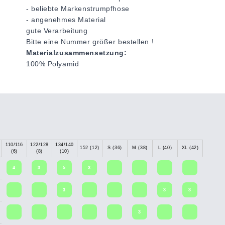
- beliebte Markenstrumpfhose
- angenehmes Material
gute Verarbeitung
Bitte eine Nummer größer bestellen !
Materialzusammensetzung:
100% Polyamid
110/116
122/128
134/140
152 (12)
S (36)
M (38)
L (40)
XL (42)
(6)
(8)
(10)
4
3
5
3
3
3
3
3