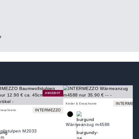
r
ANGEBOT
INTERMEZZ
Kinder & Erwachsene
INTERMEZZO
Erwachsene
Wärmeanzug m4588
llstulpen M2033
cm