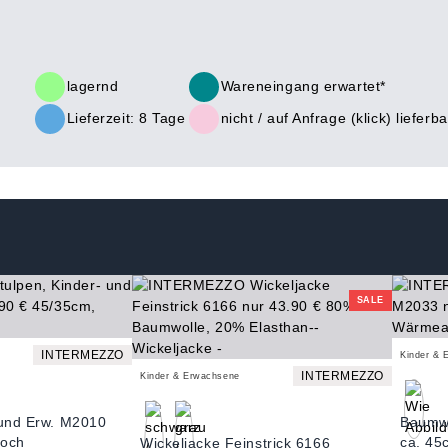
lagernd
Wareneingang erwartet*
Lieferzeit: 8 Tage
nicht /
auf Anfrage (klick)
lieferba
SALE
INTERMEZZO
Kinder & 
INTERMEZZO
Kinder & Erwachsene
 und Erw. M2010
Baumwo
loch
ca. 45
Wickeljacke Feinstrick 6166