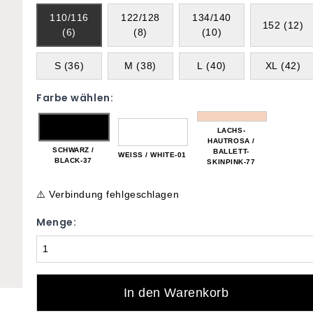
110/116
122/128
134/140
152 (12)
(6)
(8)
(10)
S (36)
M (38)
L (40)
XL (42)
Farbe wählen:
LACHS-
HAUTROSA /
SCHWARZ /
BALLETT-
WEISS / WHITE-01
BLACK-37
SKINPINK-77
⚠️ Verbindung fehlgeschlagen
Menge:
In den Warenkorb