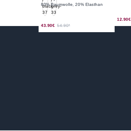
80% Baumwolle, 20% Elasthan
12.90€
43.90€
54.90*