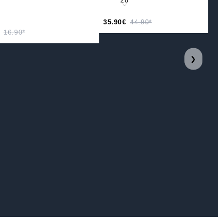
35.90€
44.90*
16.90*
❯