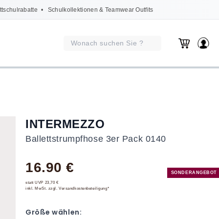
ttschulrabatte
• Schulkollektionen & Teamwear Outfits
INTERMEZZO
Ballettstrumpfhose 3er Pack 0140
16.90 €
SONDERANGEBOT
statt UVP 23,70 €
inkl. MwSt. zzgl. Versandkostenbeteiligung*
Größe wählen: