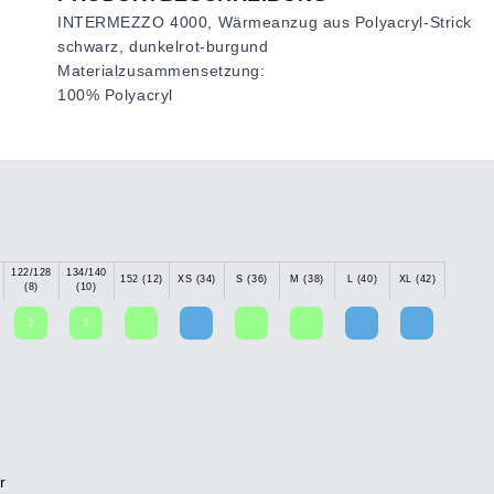
INTERMEZZO 4000, Wärmeanzug aus Polyacryl-Strick
schwarz, dunkelrot-burgund
Materialzusammensetzung:
100% Polyacryl
122/128
134/140
152 (12)
XS (34)
S (36)
M (38)
L (40)
XL (42)
(8)
(10)
3
3
r