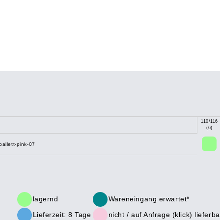
110/116
(6)
ballett-pink-07
lagernd
Wareneingang erwartet*
Lieferzeit: 8 Tage
nicht /
auf Anfrage (klick)
lieferba