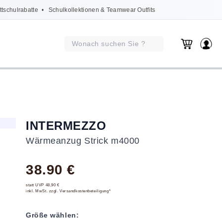
ttschulrabatte
• Schulkollektionen & Teamwear Outfits
INTERMEZZO
Wärmeanzug Strick m4000
38.90 €
statt UVP 48,90 €
inkl. MwSt. zzgl. Versandkostenbeteiligung*
Größe wählen: