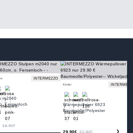
INTERMEZZO
ne
INTERMEZZ
Kinder
n m2040
o. Fersenloch
Wärmepullover 6923
Baumwolle/Polyester
16.90*
❯
29.90€
37.90*