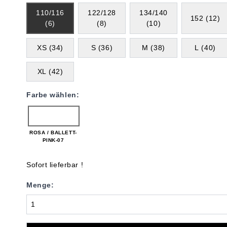
110/116
122/128
134/140
152 (12)
(6)
(8)
(10)
XS (34)
S (36)
M (38)
L (40)
XL (42)
Farbe wählen:
ROSA / BALLETT-
PINK-07
Sofort lieferbar !
Menge: