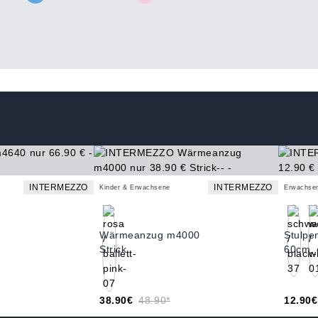
INTERMEZZO
INTERMEZZO
Kinder & Erwachsene
Erwachse
Wärmeanzug m4000
Stulpe
Strick
60cm, 
38.90€
48.90*
12.90€