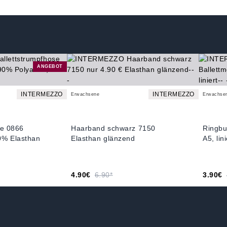
ANGEBOT
INTERMEZZO
INTERMEZZO
Erwachsene
Erwachse
se 0866
Haarband schwarz 7150
Ringbu
0% Elasthan
Elasthan glänzend
A5, lini
4.90€
6.90*
3.90€