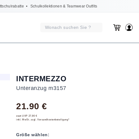
ttschulrabatte
• Schulkollektionen & Teamwear Outfits
INTERMEZZO
Unteranzug m3157
21.90 €
statt UVP 27,90 €
inkl. MwSt. zzgl. Versandkostenbeteiligung*
Größe wählen: