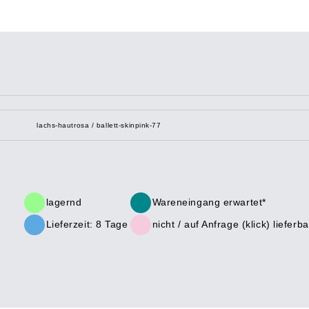
lachs-hautrosa / ballett-skinpink-77
lagernd
Wareneingang erwartet*
Lieferzeit: 8 Tage
nicht /
auf Anfrage (klick)
lieferba