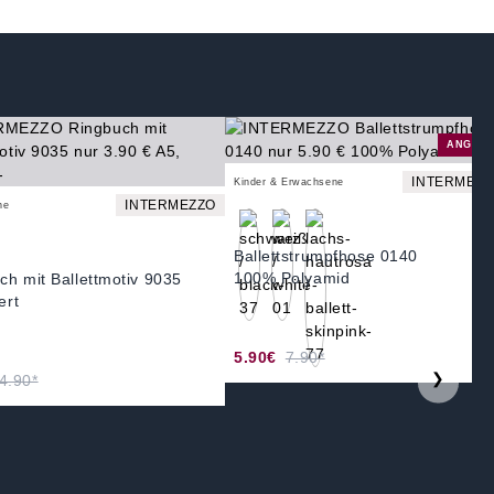
ANGEB
INTERMEZZ
Kinder & Erwachsene
INTERMEZZO
ne
Ballettstrumpfhose 0140
100% Polyamid
ch mit Ballettmotiv 9035
ert
5.90€
7.90*
❯
4.90*