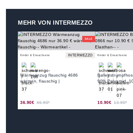
MEHR VON INTERMEZZO
SALE
INTERMEZZO
Kinder & Erwachsene
Kinder & Erwachsene
Wärmeanzug flauschig 4686
Ballettstrumpfho
wärmen, flauschig |
90% Polyamid, 1
36.90€
46.90*
10.90€
13.90*