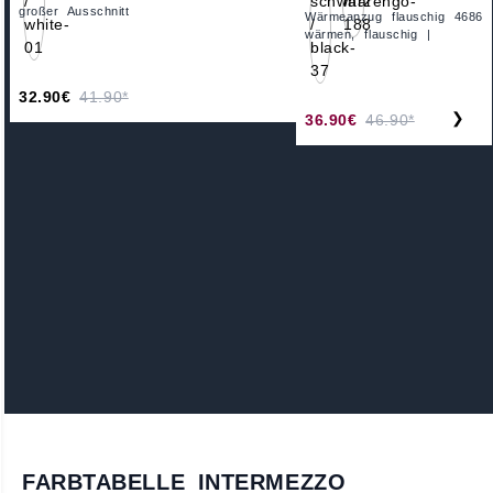
großer Ausschnitt
Wärmeanzug flauschig 4686
wärmen, flauschig |
32.90€
41.90*
❯
36.90€
46.90*
FARBTABELLE INTERMEZZO