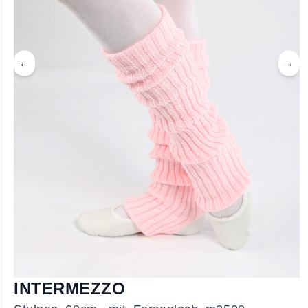
←
→
INTERMEZZO