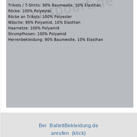
Bei BallettBekleidung.de
anrufen (klick)