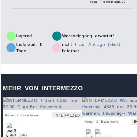
rosa / ballett-pink-07
lagernd
Wareneingang erwartet*
Lieferzeit: 8
nicht /
auf Anfrage (klick)
Tage
lieferbar
MEHR VON INTERMEZZO
INTERMEZZO
Kinder & Erwachsene
I
Kinder & Erwachsene
T-Shirt 6363