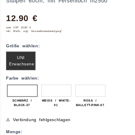
Stulpen 60cm, mit Fersenloch m2500
12.90 €
statt UVP 16,90 €
inkl. MwSt. zzgl. Versandkostenbeteiligung*
Größe wählen:
UNI
Erwachsene
Farbe wählen:
SCHWARZ /
WEISS / WHITE-0
ROSA /
BLACK-37
1
BALLETT-PINK-07
⚠️ Verbindung fehlgeschlagen
Menge: