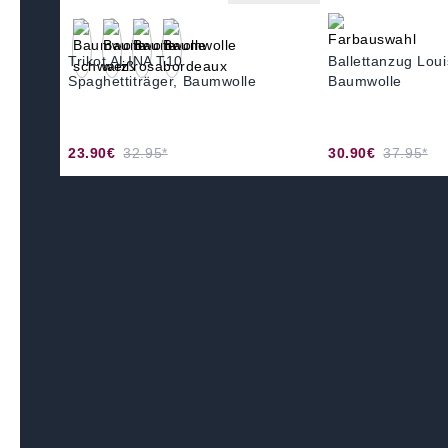
Trikot ALINA T10
Ballettanzug Lou
Spaghettiträger, Baumwolle
Baumwolle
23.90€
32.95*
30.90€
37.95*