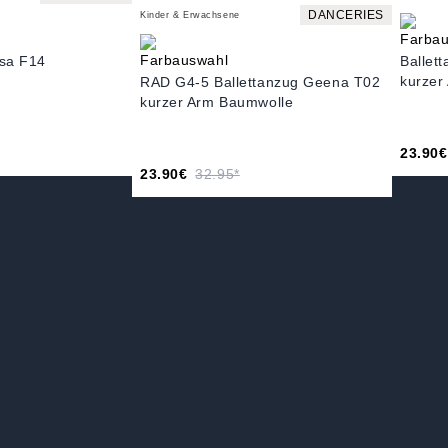
DANCERIES
Kinder & Erwachsene
isa F14
Ballet
kurzer
RAD G4-5 Ballettanzug Geena T02
kurzer Arm Baumwolle
23.90€
23.90€
32.95*