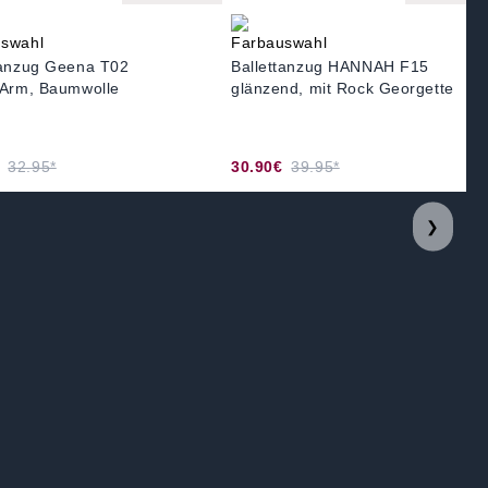
tanzug Geena T02
Ballettanzug HANNAH F15
 Arm, Baumwolle
glänzend, mit Rock Georgette
32.95*
30.90€
39.95*
❯