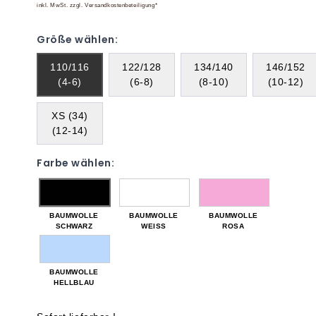
inkl. MwSt. zzgl. Versandkostenbeteiligung*
Größe wählen:
110/116
122/128
134/140
146/152
(4-6)
(6-8)
(8-10)
(10-12)
XS (34)
(12-14)
Farbe wählen:
BAUMWOLLE
BAUMWOLLE
BAUMWOLLE
SCHWARZ
WEISS
ROSA
BAUMWOLLE
HELLBLAU