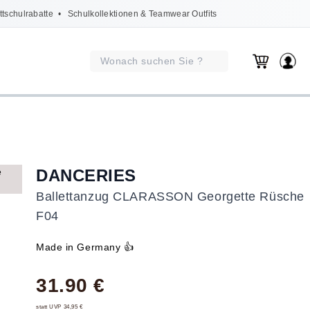
ttschulrabatte
• Schulkollektionen & Teamwear Outfits
DANCERIES
Ballettanzug CLARASSON Georgette Rüsche
F04
Made in Germany 👍
31.90 €
statt UVP 34,95 €