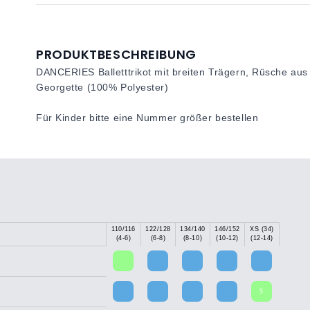
PRODUKTBESCHREIBUNG
DANCERIES Balletttrikot mit breiten Trägern, Rüsche aus
Georgette (100% Polyester)
Für Kinder bitte eine Nummer größer bestellen
110/116
122/128
134/140
146/152
XS (34)
(4-6)
(6-8)
(8-10)
(10-12)
(12-14)
5