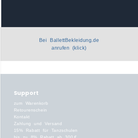
Bei BallettBekleidung.de
anrufen (klick)
Support
zum Warenkorb
Retourenschein
Kontakt
Zahlung und Versand
15% Rabatt für Tanzschulen
bis zu 8% Rabatt ab 300 €