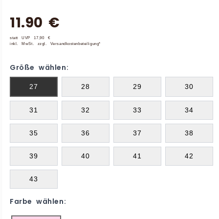
11.90 €
statt UVP 17,90 €
inkl. MwSt. zzgl. Versandkostenbeteiligung*
Größe wählen:
27
28
29
30
31
32
33
34
35
36
37
38
39
40
41
42
43
Farbe wählen: