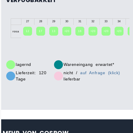
VERFÜGBARKEIT
27
28
29
30
31
32
33
34
3
12
17
13
>20
16
>20
>20
>20
1
rosa
lagernd
Wareneingang erwartet*
Lieferzeit: 120
nicht /
auf Anfrage (klick)
Tage
lieferbar