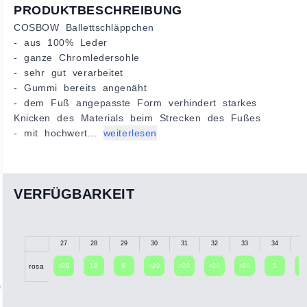
PRODUKTBESCHREIBUNG
COSBOW Ballettschläppchen
- aus 100% Leder
- ganze Chromledersohle
- sehr gut verarbeitet
- Gummi bereits angenäht
- dem Fuß angepasste Form verhindert starkes
Knicken des Materials beim Strecken des Fußes
- mit hochwert...
weiterlesen
VERFÜGBARKEIT
27
28
29
30
31
32
33
34
3
>20
18
6
>20
>20
>20
>20
5
1
rosa