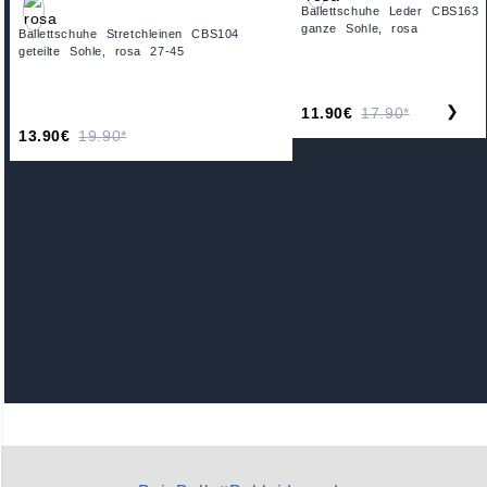
Ballettschuhe Leder CBS163
ganze Sohle, rosa
Ballettschuhe Stretchleinen CBS104
geteilte Sohle, rosa 27-45
❯
11.90€
17.90*
13.90€
19.90*