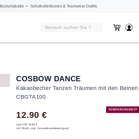
ttschulrabatte
• Schulkollektionen & Teamwear Outfits
COSBOW DANCE
Kakaobecher Tanzen Träumen mit den Beinen
CBGTA100
SONDERANGEBOT
12.90 €
statt UVP 14,95 €
inkl. MwSt. zzgl. Versandkostenbeteiligung*