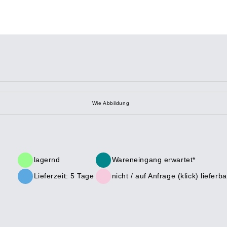
Wie Abbildung
lagernd
Wareneingang erwartet*
Lieferzeit: 5 Tage
nicht /
auf Anfrage (klick)
lieferba