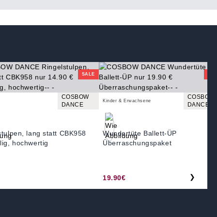
SALE
SA
COSBOW
COSBOW
Kinder & Erwachsene
DANCE
DANCE
stulpen, lang statt CBK958
Wundertüte Ballett-ÜP
lig, hochwertig
Überraschungspaket
❯
19.90€