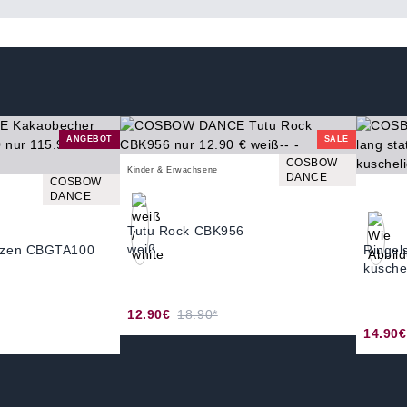
ANGEBOT
SALE
COSBOW
Kinder & Erwachsene
DANCE
COSBOW
DANCE
Tutu Rock CBK956
weiß
nzen CBGTA100
Ringel
kusche
12.90€
18.90*
14.90€