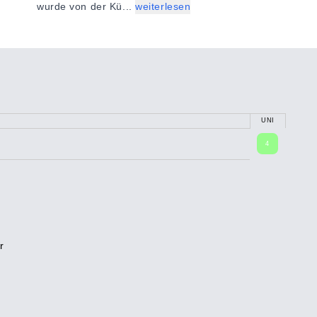
wurde von der Kü...
weiterlesen
UNI
4
r