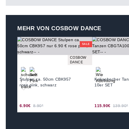
MEHR VON COSBOW DANCE
SALE
COSBOW
DANCE
Stulpen ca. 50cm CBK957
Kakaobecher Ta
rose pink, schwarz
10er SET
6.90€
8.90*
115.90€
139.90*