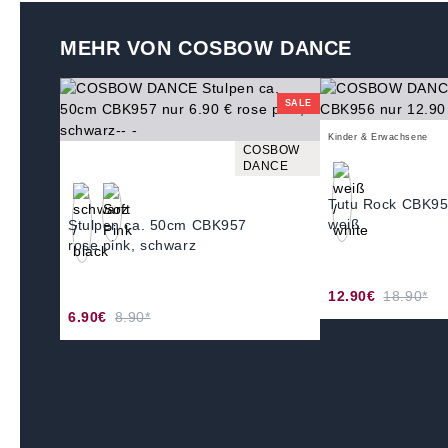
MEHR VON COSBOW DANCE
SALE
Kinder & Erwachsene
COSBOW
DANCE
Tutu Rock CBK9
weiß
Stulpen ca. 50cm CBK957
rose pink, schwarz
12.90€
18.90*
6.90€
8.90*