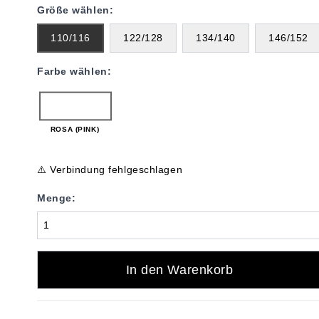
Größe wählen:
110/116
122/128
134/140
146/152
Farbe wählen:
ROSA (PINK)
⚠️ Verbindung fehlgeschlagen
Menge:
In den Warenkorb