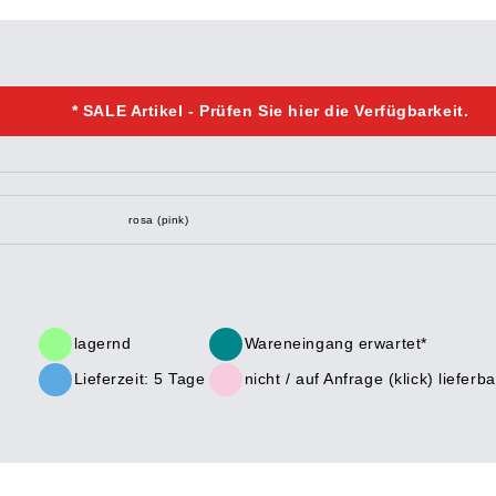
* SALE Artikel - Prüfen Sie hier die Verfügbarkeit.
rosa (pink)
lagernd
Wareneingang erwartet*
Lieferzeit: 5 Tage
nicht /
auf Anfrage (klick)
lieferba