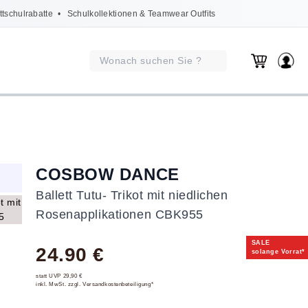
ttschulrabatte
• Schulkollektionen & Teamwear Outfits
COSBOW DANCE
Ballett Tutu- Trikot mit niedlichen
Rosenapplikationen CBK955
SALE
24.90 €
solange Vorrat*
statt UVP 29,90 €
inkl. MwSt. zzgl. Versandkostenbeteiligung*