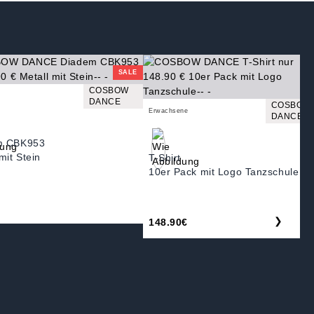
SALE
COSBOW
DANCE
COSBOW
Erwachsene
DANCE
m CBK953
mit Stein
T-Shirt
10er Pack mit Logo Tanzschule
❯
148.90€