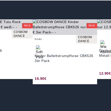
SALE
SALE
COSBOW
DANCE
COSBOW
Kinder
DANCE
56
Diade
Metall 
Kinder Ballettstrumpfhose CBK526
3er Pack
12.90€
16.90€