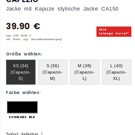
Jacke mit Kapuze stylische Jacke CA150
39.90 €
SALE
solange Vorrat*
statt UVP 66,90 €
inkl. MwSt. zzgl. Versandkostenbeteiligung*
Größe wählen:
XS (34)
S (36)
M (38)
L (40)
(Capezio-
(Capezio-
(Capezio-
(Capezio-
S)
M)
L)
XL)
Farbe wählen:
SCHWARZ BLK
Sofort lieferbar !