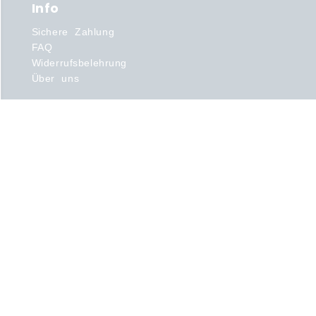
Info
Sichere Zahlung
FAQ
Widerrufsbelehrung
Über uns
Produkte
Ballettanzug
Ballettschläppchen
Spitzenschuhe
Strumpfhosen
Ganzanzüge
Leggings
Tutus
Beratung zu
Ballettbekleidung
Ballettkleidung
Ballettanzug