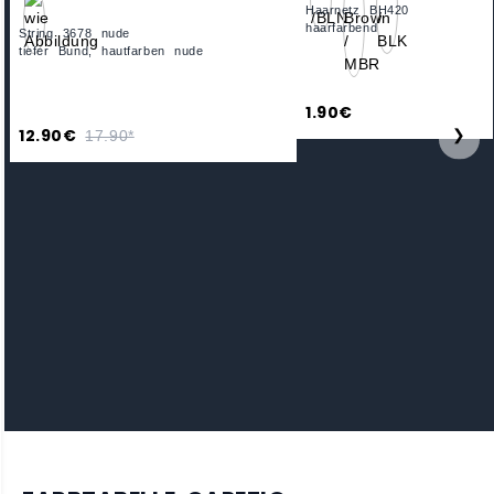
Haarnetz BH420
haarfarbend
String 3678 nude
tiefer Bund, hautfarben nude
1.90€
12.90€
❯
17.90*