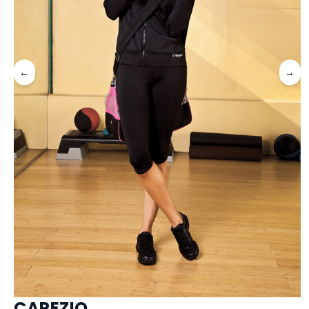
←
→
CAPEZIO