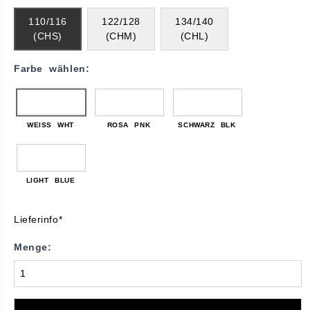
110/116
122/128
134/140
(CHS)
(CHM)
(CHL)
Farbe wählen:
WEISS WHT
ROSA PNK
SCHWARZ BLK
LIGHT BLUE
Lieferinfo*
Menge: