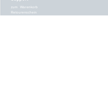
zum Warenkorb
Retourenschein
Kontakt
Zahlung und Versand
15% Rabatt für Tanzschulen
bis zu 8% Rabatt ab 300 €
Kundenservice
Kunden-Login
Info
Sichere Zahlung
FAQ
Widerrufsbelehrung
Über uns
Produkte
Ballettanzug
Ballettschläppchen
Spitzenschuhe