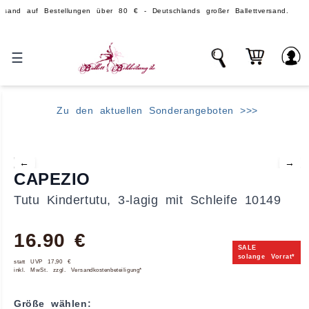
 Bestellungen über 80 € - Deutschlands großer Ballettversand.
☰
Zu den aktuellen Sonderangeboten >>>
←
→
CAPEZIO
Tutu Kindertutu, 3-lagig mit Schleife 10149
16.90 €
SALE
solange Vorrat*
statt UVP 17,90 €
inkl. MwSt. zzgl. Versandkostenbeteiligung*
Größe wählen: