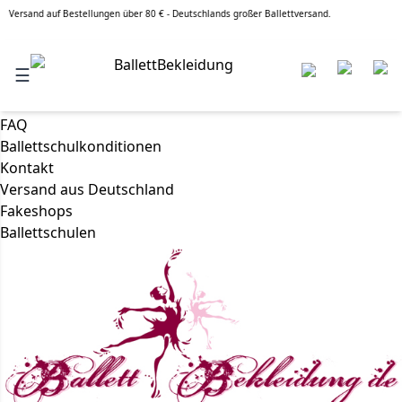
nd auf Bestellungen über 80 € - Deutschlands großer Ballettversand.
Gratis Versand ab 79,90 €*
•
Deutschlands großer Ballettversand
• 50.000 Markenprodukte zum Top Preis sofort verfügbar •
Ballettschulrabatte
• Schulkollektionen & Teamwear Outfits
☰
Info
Über uns
FAQ
Ballettschulkonditionen
Kontakt
Versand aus Deutschland
Fakeshops
Ballettschulen