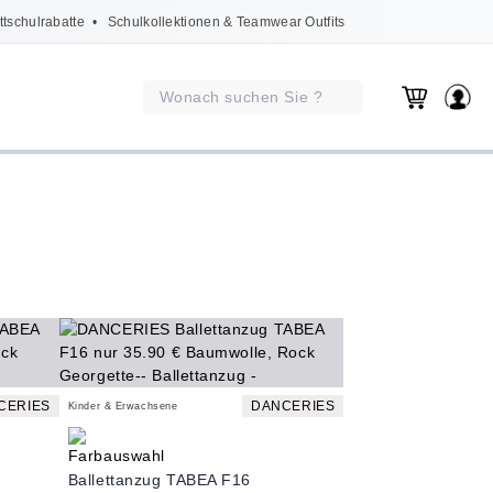
ttschulrabatte
• Schulkollektionen & Teamwear Outfits
CERIES
DANCERIES
Kinder & Erwachsene
Ballettanzug TABEA F16