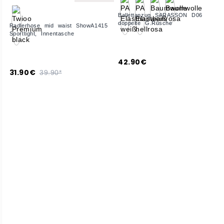
Ballettanzug SARASSON D06
doppelte G.Rüsche
Radlerhose mid waist ShowA1415
Sporttight, Innentasche
42.90€
31.90€
39.90*