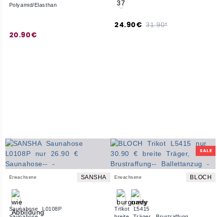
Polyamid/Elasthan
24.90€
31.90*
20.90€
SALE
SANSHA
BLOCH
Erwachsene
Erwachsene
Saunahose L0108P
Trikot L5415
Saunahose
breite Träger, Brustraffung