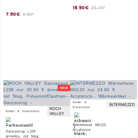
18.90€
26.70*
7.90€
8.90*
SALE
Kinder &
INTERMEZZO
Erwachsene
ROCH
Kinder & Erwachsene
VALLEY
Wärmehose M0120
Acrylstrick
Ganzanzug L108
ärmellos, mit Steg,