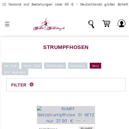
 Versand auf Bestellungen über 80 € - Deutschlands großer Ballettvers
☰
STRUMPFHOSEN
mit Fuß
ohne Fuß
Convertible
Shimmery
Netz
alle anzeigen
⚙
FILTER
RUMPF