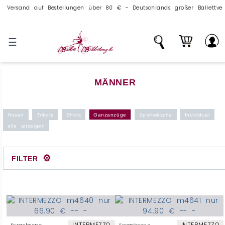
ersand auf Bestellungen über 80 € - Deutschlands großer Ballettversan
☰
MÄNNER
Hosen
Trikots
Shirts
Ganzanzüge
Sportwäsche
Individual
alle anzeigen
⚙
FILTER
INTERMEZZO
INTERMEZZO