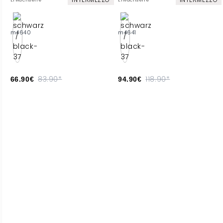
Erwachsene
Erwachsene
m4640
m4641
83.90*
118.90*
66.90€
94.90€