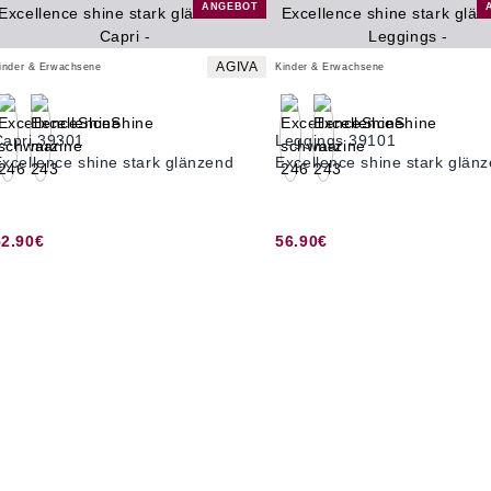
ANGEBOT
AGIVA
inder & Erwachsene
Kinder & Erwachsene
Capri 39301
Leggings 39101
xcellence shine stark glänzend
Excellence shine stark glän
52.90€
56.90€