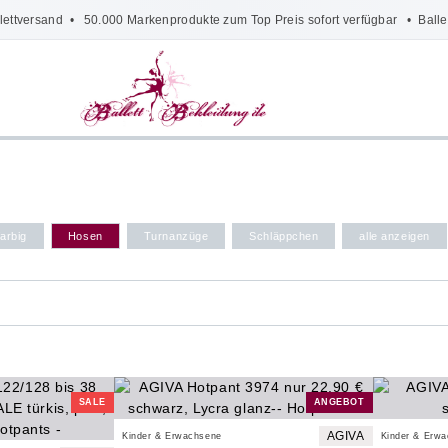
lettversand
• 50.000 Markenprodukte zum Top Preis sofort verfügbar •
Balle
arbig
Hosen
Turnanzüge
Schläppchen
alle anzeigen
SALE
ANGEBOT
AGIVA
Kinder & Erwachsene
Kinder & Erw