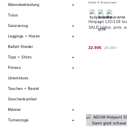
Kinder & Erwachsene
Wärmebekleidung
Tutus
Hotpant 122/128 bi
Ganzanzug
SALE türkis, pink, 
Leggings + Hosen
Ballett Kleider
22.90€
28.90*
Tops + Shirts
Fitness
Untertrikots
Taschen + Beutel
Geschenkartikel
Männer
Turnanzüge