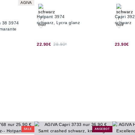
AGIVA
Hotpant 3974
Capri 39
schwarz, Lycra glanz
schwarz
s 38 3974
amarante
22.90€
28.90*
23.90€
SALE
ANGEBOT