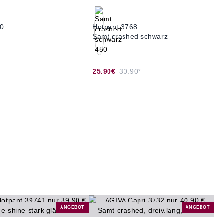
20
Hotpant 3768
Samt crashed schwarz
25.90€
30.90*
ANGEBOT
ANGEBOT