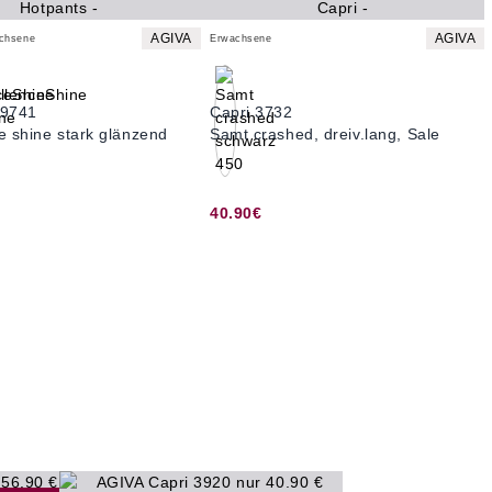
AGIVA
AGIVA
achsene
Erwachsene
39741
Capri 3732
e shine stark glänzend
Samt crashed, dreiv.lang, Sale
40.90€