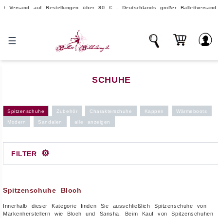
and auf Bestellungen über 80 € - Deutschlands großer Ballettversand.
☰
SCHUHE
Spitzenschuhe
Zubehör
Charakterschuhe
Kappen
Wärmeboots
Modern
Sandalen
alle anzeigen
⚙
FILTER
Spitzenschuhe Bloch
Innerhalb dieser Kategorie finden Sie ausschließlich Spitzenschuhe von
Markenherstellern wie Bloch und Sansha. Beim Kauf von Spitzenschuhen