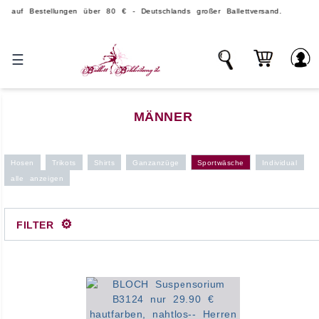
Bestellungen über 80 € - Deutschlands großer Ballettversand.
☰
MÄNNER
Hosen
Trikots
Shirts
Ganzanzüge
Sportwäsche
Individual
alle anzeigen
⚙
FILTER