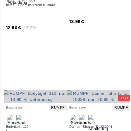
String 3678 nude
tiefer Bund, hautfarben nude
13.95€
12.90€
17.90*
SALE
RUMPF
RUMPF
Erwachsene
Erwachsene
Bodytight 110
Damen Shorts E-10329 |