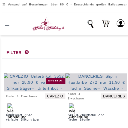
sand auf Bestellungen über 80 € - Deutschlands großer Ballettversand.
☰
⚙
FILTER
ANGEBOT
Kinder &
CAPEZIO
DANCERIES
Kinder & Erwachsene
Erwachsene
Untertrikot 3532
Slip in Hautfarbe Z72
variable Silikonträger
flache Säume