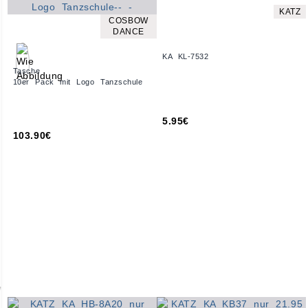
KATZ
COSBOW
DANCE
KA KL-7532
Tasche
10er Pack mit Logo Tanzschule
5.95€
103.90€