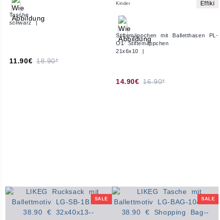
Effiki
Kinder
Tasche
schwarz |
Stiftemäppchen mit Balletthasen PL-
O1 Stiftemäppchen
21x6x10 |
11.90€
18.90*
14.90€
16.90*
SALE
SALE