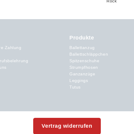
Produkte
re Zahlung
Ballettanzug
Ballettschläppchen
rufsbelehrung
Spitzenschuhe
uns
Strumpfhosen
Ganzanzüge
Leggings
Tutus
Vertrag widerrufen